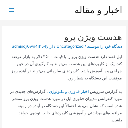
رش
اخبار و مقاله
ه
Main
حتوا
Menu
هدست ویژن پرو
دیدگاه‌ خود را بنویسید
/
Uncategorized
/ از
admindji0wn4rh54y
اپل قصد دارد هدست ویژن پرو را با قیمت ۳۵۰۰ دلار به بازار عرضه
کند. یک از کاربردهای این هدست می‌تواند به کارگیری آن در حین
جراحی و یا آموزش باشد. کاربردهای سازمانی می‌تواند در آینده رمز
موفقیت این دستگاه به شمار رود.
به گزارش سرویس
اخبار فناوری و تکنولوژی
، گزارش‌های جدیدی در
مورد کنفرانس مدیران فناوری اپل در مورد هدست ویژن پرو منتشر
شده است که نشان می‌دهد احتمالاً این دستگاه در آینده در زمینه
مراقبت‌های بهداشتی و آموزشی کاربردهای جالب توجهی خواهد
داشت.