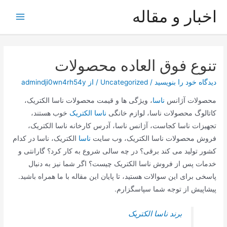
خبار و مقاله
ا
تنوع فوق العاده محصولات
دیدگاه‌ خود را بنویسید
/
Uncategorized
/ از
admindji0wn4rh54y
محصولات آژانس
ناسا
، ویژگی ها و قیمت محصولات ناسا الکتریک،
کاتالوگ محصولات ناسا، لوازم خانگی
ناسا الکتریک
خوب هستند،
تجهیزات ناسا کجاست، آژانس ناسا، آدرس کارخانه ناسا الکتریک،
فروش محصولات ناسا الکتریک، وب سایت
ناسا
الکتریک، ناسا در کدام
کشور تولید می کند برقی؟ در چه سالی شروع به کار کرد؟ گارانتی و
خدمات پس از فروش ناسا الکتریک چیست؟ اگر شما نیز به دنبال
پاسخی برای این سوالات هستید، تا پایان این مقاله با ما همراه باشید.
پیشاپیش از توجه شما سپاسگزارم.
برند ناسا الکتریک