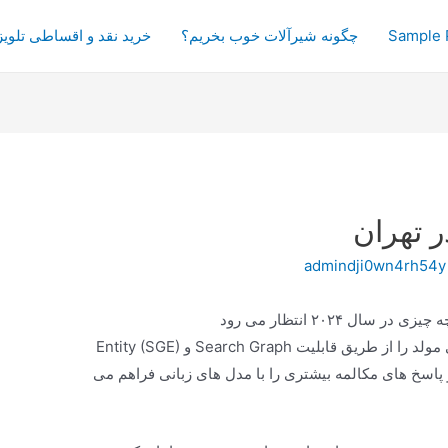
Sample 
چگونه شیرآلات خوب بخریم؟
خرید نقد و اقساطی تلویز
 تهران
admindji0wn4rh54y
گوگل قصد دارد در سال ۲۰۲۴ هوش مصنوعی مولد را از طریق قابلیت Search Graph و Entity (SGE)
 پاسخ های مکالمه بیشتری را با مدل های زبانی فراهم می