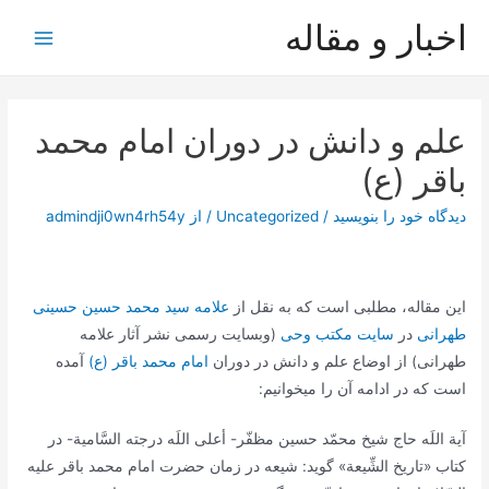
رش
اخبار و مقاله
ه
Main
حتوا
Menu
علم و دانش در دوران امام محمد
باقر (ع)
دیدگاه‌ خود را بنویسید
/
Uncategorized
/ از
admindji0wn4rh54y
این مقاله، مطلبی است که به نقل از
علامه سید محمد حسین حسینی
طهرانی
در
سایت مکتب وحی
(وبسایت رسمی نشر آثار علامه
طهرانی) از اوضاع علم و دانش در دوران
امام محمد باقر (ع)
آمده
است که در ادامه آن را میخوانیم:
آية اللَه حاج شيخ محمّد حسين مظفّر- أعلى اللَه درجته السَّامية- در
کتاب «تاريخ الشِّيعة» گويد: شيعه در زمان حضرت امام محمد باقر عليه