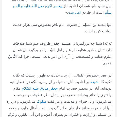
بيان ننموده‌ام. همه آن احاديث از
پيغمبر اکرم صل اللَه علیه و آله و
سلّم
است از طريق
اهل بيت
.»
تنها محمد بن مسلِم از حضرت امام باقر بخصوص سى هزار حديث
روايت کرده است.
بَه بَه! شما چه بزرگمردانى هستيد! چقدر ظروف علم شما صلاحيّت
دارد تا آن مقادير عظيمه از علوم اهل البَيْت را در برگيرد! آن هم آن
علوم صَعْب و مُستصعب را! آرى اين امرِ بديعى نيست، چرا که: النَّاسُ
مَعَادِن
در عصر حضرتش علمائى از رجال حديث به ظهور رسيدند که يگانه
تکيه گاه
شيعه
بر احاديث آنان نه تنها در آن زمان، بلکه در اعصار آتيه
بوده‌اند. آنان در محضر حضرت امام
جعفر صادق عليه السّلام
مقام
والاترى را حائز بوده‌اند. حضرت بر ايشان نظر عطوفت و مرحمت
مى‌فرمود، و با احترام و ملايمت و مرافقت
سلوک
مى‌فرمود. و درباره
آنها از حضرت مدائح جليله‌اى صادر گرديده است، أمثال جابر، و محمد
بن مسلم، و زُرارَه، و حُمْران دو پسران أعْین، و ابن أبى یعْفُور، و بُرَيْدِ