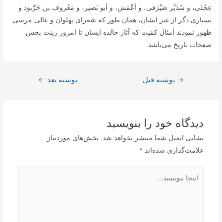
عِجْلى، و سُدَيْر صَيْرَفى، و أعْمَش، و أبو بَصير، و مَعْروف بن خَرَّبوذ و
بسيارى دگر از غير ايشان، همان طور که شعراى پهلوان و عالى مرتبتى
ظهور نمودند أمثال کمَيت که آثار خالده ايشان تا امروز زينت بخش
صفحات تاريخ مى‌باشد.
راهبری
→
نوشته قبل
نوشته بعد
←
نوشته
دیدگاه‌ خود را بنویسید
نشانی ایمیل شما منتشر نخواهد شد.
بخش‌های موردنیاز
علامت‌گذاری شده‌اند
*
اینجا
بنویسید…