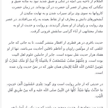
السّلام از ناحيه بنى اميّه در تنگى و ضيق شديد نبود به مثابه ضيق و
تنگنائى که پيش از عصر آن حضرت در آن بوده‌اند. در زمان حضرت
کاروانها به سوى وى براى سيراب شدن و به نهايت مکيدن از
آبشخورهاى دانش و معارف او از نقاط بعيده به راه مى‌افتادند. در عصر
وى روايت و راويان از او بسيار گرديدند، و روايت و حديث از او به
مقدار معتنابهى از آباء گرامى سابقش فزونى گرفت.
حديث باقرى در هر قطرى از اقطار منتشر گشت، تا به جائى که جابر
جُعْفى که از موثّقين راويان و أعاظم ناقلين أحاديث مى‌باشد، تنها از او
هفتاد هزار حديث نقل نموده است. جابر از حاملين علوم اهل البيت
بوده است. وَ عِلْمُهُمْ صَعْبٌ مُسْتَصْعَبٌ لَا یحْتَمِلُهُ إلَّا نَبِىٌّ أوْ مَلَک مُقَرَّبٌ أوْ
مُؤمِنٌ امْتَحَنَ اللَه قَلْبَهُ لِلإيمَان همان طور که در نصّ حديث وارد شده
است.
در حديثى که از جابر روايت است وى گويد: عِنْدِى خَمْسُونَ ألْفَ حَدِيثٍ،
مَا حَدَّثْتُ مِنْهَا شَيْئاً. کلُّهَا عَنِ النَّبِىِّ صلى اللَه عليه و آله مِنْ طَرِيقِ أهْلِ
الْبَيْتِ.
«نزد من پنجاه هزار حديث موجود مى‌باشد که من يکى از آنها را هم