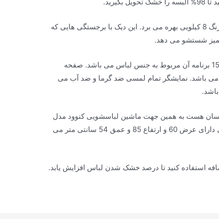
بگیرید.
لباسشویی 6840 از یک دیگ تمام استیل ضد زنگ 8 کیلویی بهره می برد. این دیک با برجستگی هایی که
تمیز شستشو می دهد.
برنامه این لباسشویی 20 برنامه می باشد که 15 برنامه آن مربوط به جنس لباس می باشد. صفحه
می باشد. نمایشگر تمام لمسی ضد گرما و ضد آب می
باشد.
ه جای دنیا یکسان هست به همین جهت ماشین لباسشویی کنوود مدل
6840 هم مانند همه لباسشویی های 8 کیلویی دارای عرض 60 و ارتفاع 85 و عمق 54 سانتی متر می
فه استفاده کنید تا درصد خشک شدن لباس افزایش یابد.