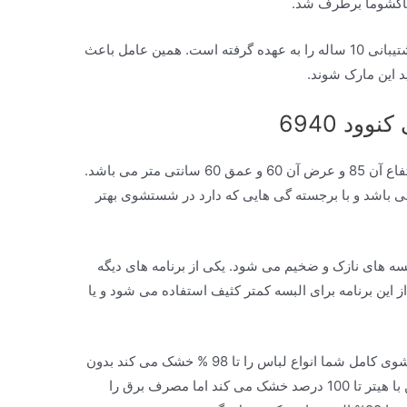
شرکت پاکشوما واردات، مونتاژ و گارانتی و پشتیبانی 10 ساله را به عهده گرفته است. همین عامل باعث
د این مارک شوند.
دارای ظرفیت 9 کیلوگرم می باشد. ارتفاع آن 85 و عرض آن 60 و عمق 60 سانتی متر می باشد.
 باشد و با برجسته گی هایی که دارد در شستشوی بهتر
های نازک و ضخیم می شود. یکی از برنامه های دیگه
ت می باشد. از این برنامه برای البسه کمتر کثیف استفاده می شود و یا
دارای خشک کن 1400 دور است. بعد از شستشوی کامل شما انواع لباس را تا 98 % خشک می کند بدون
این که دارای خشک کن با هیتر باشد. خشک کن با هیتر تا 100 درصد خشک می کند اما مصرف برق را