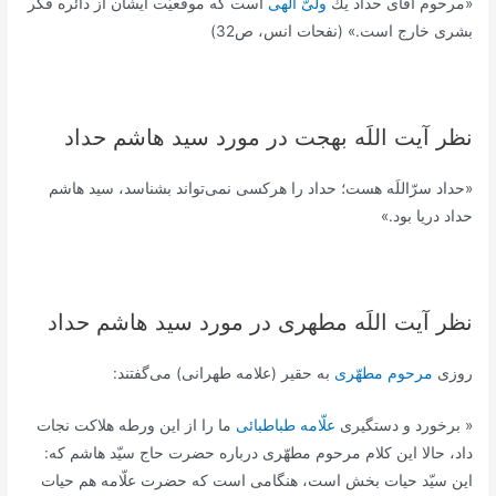
«مرحوم اقای حداد يك
ولىّ الهى
است كه موقعيّت ايشان از دائره فكر
بشرى خارج است.» (نفحات انس، ص32)
نظر آیت اللَه بهجت در مورد سید هاشم حداد
«حداد سرّاللَه هست؛ حداد را هرکسی نمی‌تواند بشناسد، سید هاشم
حداد دریا بود.»
نظر آیت اللَه مطهری در مورد سید هاشم حداد
روزى
مرحوم مطهّرى
به حقير (علامه طهرانی) مى‌گفتند:
« برخورد و دستگيرى
علّامه طباطبائى
ما را از اين ورطه هلاكت نجات
داد، حالا اين كلام مرحوم مطهّرى درباره حضرت حاج سيّد هاشم كه:
اين سيّد حيات بخش است، هنگامى است كه حضرت علّامه هم حيات