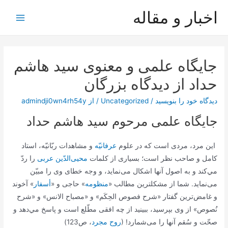
رش
اخبار و مقاله
ه
Main
حتوا
Menu
جایگاه علمی و معنوی سید هاشم
حداد از دیدگاه بزرگان
دیدگاه‌ خود را بنویسید
/
Uncategorized
/ از
admindji0wn4rh54y
جایگاه علمی مرحوم سید هاشم حداد
‏ اين مرد، مردى است كه در علوم
عرفانيّه
و مشاهدات ربّانيّه، استاد
كامل و صاحب نظر است؛ بسيارى از كلمات
محيى‌الدّين عربى
را ردّ
مي‌كند و به اصول آنها اشكال می‌‏نمايد، و وجه خطاى وى را مبيّن
می‌‏نمايد. شما از مشكلترين مطالب «
منظومه
» حاجى و «
أسفار
» آخوند
و غامض‏‌ترين گفتار «شرح فصوص الحِكَم» و «مصباح الانس» و «شرح
نُصوص» از وى بپرسيد، ببينيد از چه افقى مطّلع است و پاسخ مي‌دهد و
صحّت و سُقم آنها را می‌شمارد! (
روح مجرد
، ص123)