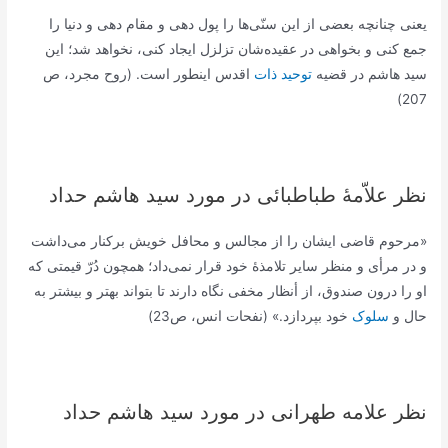
يعنى چنانچه بعضى از اين سنّی‌ها را پول دهى و مقام دهى و دنيا را
جمع كنى و بخواهى در عقيده‌‏شان تزلزل ايجاد كنى، نخواهد شد؛ اين
سيد هاشم در قضيه
توحيد ذات
اقدس اين‏طور است. (روح مجرد، ص
207)
نظر علاّمۀ طباطبائی در مورد سید هاشم حداد
«مرحوم قاضی ایشان را از مجالس و محافل خویش برکنار می‌داشت
و در مرأی و منظر سایر تلامذۀ خود قرار نمی‌داد؛ همچون دُرّ قیمتی که
او را درون صندوق، از أنظار مخفی نگاه دارند تا بتواند بهتر و بیشتر به
حال و
سلوک
خود بپردازد.» (نفحات انس، ص23)
نظر علامه طهرانی در مورد سید هاشم حداد