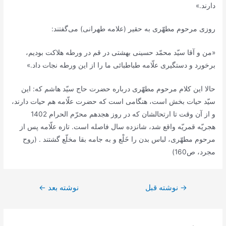
دارند.»
روزى مرحوم مطهّرى به حقير (علامه طهرانی) می‌‏گفتند:
«من و آقا سيّد محمّد حسينى بهشتى در قم در ورطه هلاكت بوديم،
برخورد و دستگيرى علّامه طباطبائى ما را از اين ورطه نجات داد.»
حالا اين كلام مرحوم مطهّرى درباره حضرت حاج سيّد هاشم كه: اين
سيّد حيات بخش است، هنگامى است كه حضرت علّامه هم حيات دارند،
و از آن وقت تا ارتحالشان كه در روز هجدهم محرّم الحرام 1402
هجريّه قمريّه واقع شد، شانزده سال فاصله است. تازه علّامه پس از
مرحوم مطهّرى، لباس بدن را خَلْع و به جامه بقا مخلّع گشتند . (روح
مجرد، ص160)
راهبری
→
نوشته قبل
نوشته بعد
←
نوشته