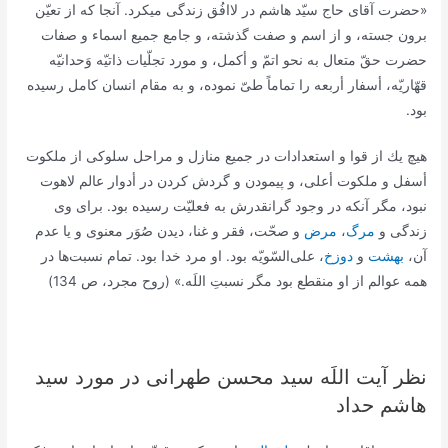
«حضرت آقاى حاج سيّد هاشم در لاافُق زندگى ميكرد. آنجا كه از تعيّن
برون جسته، و از اسم و صفت گذشته، و جامع جميع اسماء و صفات
حضرت حقّ متعال به نحو اتمّ و أكمل، و مورد تجلّيات ذاتيّه وَحدانيّه
قهّاريّه، أسفار أربعه را تماماً طىّ نموده، و به مقام انسان كامل رسيده
بود.
هيچ يك از قوا و استعدادات در جميع منازل و مراحل سلوكى از ملكوت
أسفل و ملكوت أعلى، و پيمودن و گردش كردن در أدوار عالم لاهوت
نبود، مگر آنكه در وجود گرانقدرش به فعليّت رسيده بود. براى وى
زندگى و
مرگ
،
مرض
و صحّت، فقر و غنا، ديدن صُوَر معنوى و يا عدم
آن،
بهشت
و
دوزخ
، على‌السّويّه بود. او مرد خدا بود. تمام نسبت‌ها در
همه عوالم از او منقطع بود مگر نسبتِ اللَه.» (روح مجرد، ص 134)
نظر آیت اللَه سید محسن طهرانی در مورد سید
هاشم حداد