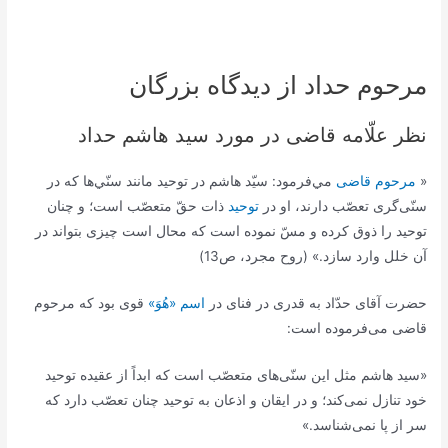
مرحوم حداد از دیدگاه بزرگان
نظر علّامه قاضی در مورد سید هاشم حداد
«
مرحوم قاضى
مي‌فرمود: سيّد هاشم در توحيد مانند سنّي‌ها كه در
سنّى‌گرى تعصّب دارند، او در
توحيد
ذات حقّ متعصّب است؛ و چنان
توحيد را ذوق كرده و مسّ نموده است كه محال است چيزى بتواند در
آن خلل وارد سازد.» (روح مجرد، ص13)
حضرت آقاى حدّاد به قدرى در فناى در
اسم «هُوَ»
قوى بود كه مرحوم
قاضى می‌فرموده است:
«سيد هاشم مثل اين سنّی‌‏هاى متعصّب است كه ابداً از عقيده توحيد
خود تنازل نمی‌‏كند؛ و در ايقان و اذعان به توحيد چنان تعصّب دارد كه
سر از پا نمی‌‏شناسد.»