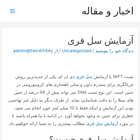
رش
اخبار و مقاله
ه
Main
حتوا
Menu
آزمایش سل فری
دیدگاه‌ خود را بنویسید
/
Uncategorized
/ از
admindji0wn4rh54y
تست NIPT یا آزمایش
سل فری
دی ان ای یکی از جدیدترین روش
غربالگری برای سندرم داون و سایر ناهنجاری های کروموزومی در
جنین است. این نوع تست DNA می تواند بیش از 99 درصد از جنین
های مبتلا را به دقت شناسایی نماید. از طرف دیگر به دلیل غیر تهاجمی
بودن این آزمایش و اینکه فقط با 10 میلی لیتر خون انجام می شود،
خطری برای جنین به وجود نخواهد آورد. در ادامه با ما همراه باشید تا
در مورد
آزمایش سل فری
مطالب بیشتری را به شما ارائه خواهیم داد.
آزمایش سل فری چیست؟