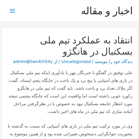
رش
اخبار و مقاله
ه
Main
حتوا
Menu
انتقاد به عملکرد تیم ملی
بسکتبال در هانگژو
دیدگاه‌ خود را بنویسید
/
Uncategorized
/ از
admindji0wn4rh54y
علی توفیق در گفتگو با خبرنگار مهر با یادآوری اینکه تیم ملی بسکتبال
در بازی های آسیایی با پنج برد و یک باخت در جایگاه پنجم ایستاد، گفت:
اگر ملاک تعداد برد و باخت باشد، باید گفت که تیم ملی در هانگژو
رکورد خوبی داشته است اما واقعیت این است که جایگاه پنجمی نتیجه
مورد انتظار جامعه بسکتبال نبود به خصوص با در نظرگرفتن مراحل
آماده سازی که تیم ملی در ماه های اخیر داشت.
وی در مورد ترکیب تیم ملی در بازی های آسیایی که نسبت به گذشته با
محوریت جوانگرایی دستخوش تغییراتی شده بود و از همین موضوع به