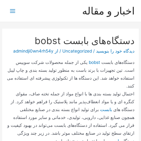
رش
اخبار و مقاله
ه
Main
حتوا
Menu
دستگاه‌های بابست bobst
دیدگاه‌ خود را بنویسید
/
Uncategorized
/ از
admindji0wn4rh54y
دستگاه‌های بابست
bobst
یکی از جمله محصولات شرکت سوییس
است. تین تجهیزات با برتد باست به منظور تولید بسته‌ بندی و چاپ لیبل
استفاده خواهد شد. این دستگاه‌ ها از تکنولوژی پیشرفته‌ ای استفاده می‌
کنند.
احتمال تولید بسته‌ بندی ها با انواع مواد از جمله تخته صاف، مقوای
کنگره‌ ای و یا مواد انعطاف‌پذیر مانند پلاستیک را فراهم خواهد کرد. از
دستگاه‌ های
بابست
برای تولید انواع بسته‌ بندی در صنایع مختلفی
همچون صنایع غذایی، دارویی، تولیدی، خدماتی و سایر مورد استفاده
قرار می گیرد. استفاده از دستگاه‌های بابست می‌تواند در بهبود کیفیت و
ارتقای سطح تولید در صنایع مختلف موثر باشد. در زیر چند ویژگی
دستگاه
بابست
را به اختصار توضیح داده ایم: