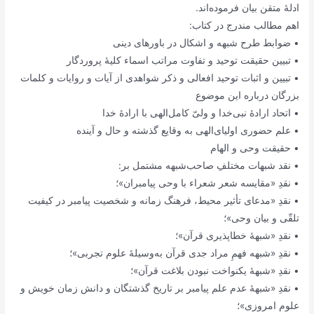
ادلۀ متقن بیان فرموده‌اند.
اهم مطالب مندرج در کتاب:
• ضوابط طرح شبهه و اشکال در باورهای دینی
• تبیین حقیقت توحید و تفاوت مراتب اسماء کلیۀ پروردگار
• تبیین و اثبات توحید افعالی و ذکر شواهدی از آیات و روایات و کلمات
بزرگان درباره این موضوع
• اتحاد ارادۀ نبی‌خدا و ولیّ کامل‌الهی با ارادۀ خدا
• علم حضوری اولیای‌الهی به وقایع گذشته و حال و آینده
• حقیقت وحی و الهام
• نقد شبهات مختلفِ صاحب‌شبهه مشتمل بر:
• نقدِ «مقایسه شعر شعراء با وحی پیامبران»؛
• نقدِ «مدعای تأثیر محیط، فرهنگ زمانه و شخصیت پیامبر در کیفیت
تلقّی و بیان وحی»؛
• نقدِ «شبهۀ خطاپذیری قرآن»؛‌
• نقدِ «شبهه فهمِ مراد جدی قرآن به‌وسیلۀ علوم تجربی»؛
• نقدِ «شبهۀ یکنواخت نبودن بلاغت قرآن»؛
• نقدِ «شبهۀ عدم علم پیامبر بر تاریخ گذشتگان و دانش زمان خویش و
علوم امروزی»؛