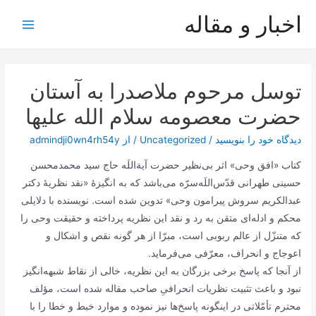
رش
اخبار و مقاله
ه
Main
حتوا
Menu
توسل مرحوم ملاصدرا به آستان
حضرت معصومه سلام الله علیها
دیدگاه‌ خود را بنویسید
/
Uncategorized
/ از
admindji0wn4rh54y
کتاب «افق وحی» اثر بی‌نظیر حضرت آیة‌اللَه حاج سید محمدمحسن
حسینی طهرانی قدّس‌اللَه‌سرّه می‌باشد که به انگیزۀ «نقد نظریۀ دکتر
عبدالکریم سروش پیرامون وحی» تدوین شده است. نویسنده با دلایلی
محکم و ادله‌ای متقن به رد و نقد این نظریه پرداخته و حقیقت وحی را
که متنزّل از عالم ربوبی است، مبرّا از هر گونه نقص و اشکال و
اعوجاج و انحراف، معرّفی می‌فرماید.
از آنجا که پاسخ برخی بزرگان به این نظریه، خالی از نقاط‌ شبهه‌انگیز
نبود و باعث تثبیت نظریات انحرافیِ صاحب مقاله شده است، مؤلف
محترم تأمّلاتی در اینگونه پاسخ‌ها نیز نموده‌ و موارد خبط و خطا را با