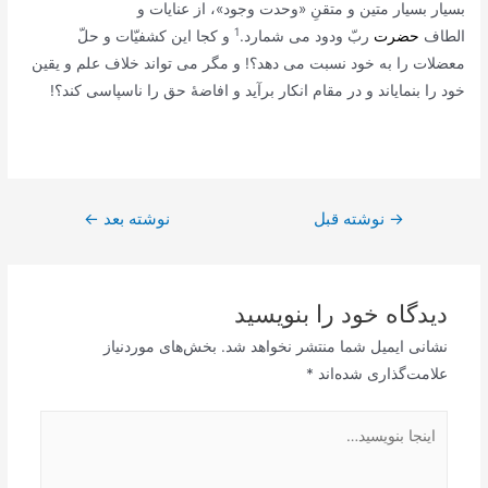
بسیار بسیار متین و متقنِ «وحدت وجود»، از عنایات و
1
الطاف
حضرت
ربّ ودود می شمارد.
و کجا این کشفیّات و حلّ
معضلات را به خود نسبت می دهد؟! و مگر می تواند خلاف علم و یقین
خود را بنمایاند و در مقام انکار برآید و افاضۀ حق را ناسپاسی کند؟!
راهبری
→
نوشته قبل
نوشته بعد
←
نوشته
دیدگاه‌ خود را بنویسید
نشانی ایمیل شما منتشر نخواهد شد.
بخش‌های موردنیاز
علامت‌گذاری شده‌اند
*
اینجا
بنویسید…