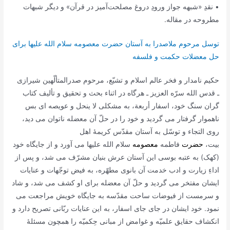
• نقدِ «شبهه جواز ورودِ دروغ مصلحت‌آمیز در قرآن» و دیگر شبهات
مطروحه در مقاله.
توسل مرحوم ملاصدرا به آستان حضرت معصومه سلام الله علیها برای
حل معضلات حکمت و فلسفه
حکیم نامدار و فخر عالم اسلام و تشیّع، مرحوم صدرالمتألّهین شیرازی
ـ قدس الله سرّه العزیز ـ هرگاه در اثناء بحث و تحقیق و تألیف کتاب
گران سنگ خود،
اسفار أربعة
، به مشکلی لا ینحل و عویصه ای بس
ناهموار گرفتار می گردید و خود را در حلّ آن معضله ناتوان می دید،
روی التجاء و توسّل به آستان مقدّس کریمۀ اهل
بیت،
حضرت
فاطمه
معصومه
سلام الله علیها می آورد و از جایگاه خود
(کهک) به عتبه بوسی این آستان عرش بنیان مشرّف می شد، و پس از
اداءِ زیارت و ادب خدمت آن بانوی مطهّره، به فیض توجّهات و عنایات
ایشان مفتخر می گردید و حلّ آن معضله برای او کشف می شد، و شاد
و سرمست از فیوضات ساحت مقدّسه به جایگاه خویش مراجعت می
نمود. خود ایشان در جای جای
اسفار
، به این عنایات ربّانی تصریح دارد و
انکشاف حقایق علمیّه و غوامض از مبانی حِکمیّه را همچون مسئلۀ