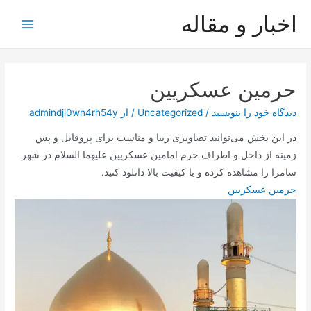
رش
اخبار و مقاله
ه
Main
حتوا
Menu
حرمین عسکریین
دیدگاه‌ خود را بنویسید
/
Uncategorized
/ از
admindji0wn4rh54y
در این بخش می‌توانید تصاویری زیبا و مناسب برای پروفایل و پس
زمینه از داخل و اطراف حرم امامین عسکریین علیهما السلام در شهر
سامرا را مشاهده کرده و با کیفیت بالا دانلود کنید.
حرمین عسکریین