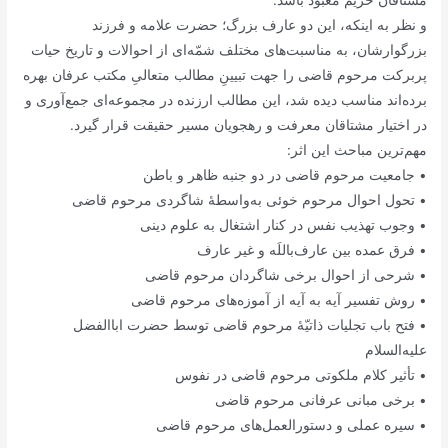
و نظر به اینکه، این دو عارف بزرگ؛ حضرت علامه و فرزند
بزرگوارشان، به مناسبت‌های مختلف شمّه‌ای از احوالات و تاریخ حیات
پربرکت مرحوم قاضی را جهت تبیینِ مطالب متعالیِ مکتب عرفان بهره‌
برده‌اند مناسب دیده شد، این مطالب ارزنده در مجموعه‌ای جمع‌آوری و
در اختیار مشتاقان معرفت و رهجویان مسیر حقیقت قرار گیرد.
مهم‌ترین مباحث این اثر:
• جامعیت مرحوم قاضی در دو جنبه ظاهر و باطن
• تحول احوال مرحوم خوئی به‌واسطۀ شاگردی مرحوم قاضی
• وجوب تهذیب نفس در کنار اشتغال به علوم دینی
• فرق عمده بین عارف‌باللَه و غیر عارف
• شرحی از احوال برخی شاگردان مرحوم قاضی
• روش تفسیر آیه به آیه از آموزه‌های مرحوم قاضی
• فتح باب تجلیات ذاتیّۀ مرحوم قاضی توسط حضرت اباالفضل
علیه‌السلام
• تأثیر کلام ملکوتی مرحوم قاضی در نفوس
• برخی مبانی عرفانی مرحوم قاضی
• سیره عملی و دستورالعمل‌های مرحوم قاضی