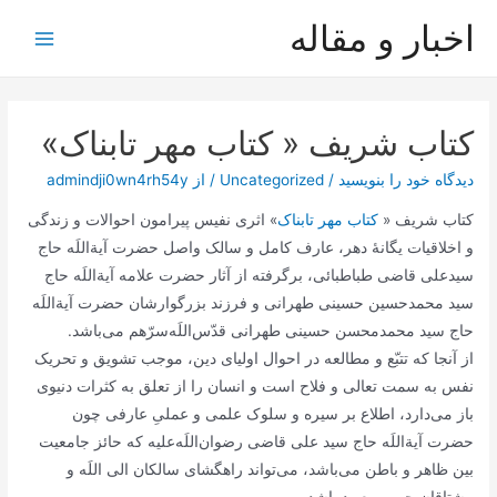
رش
اخبار و مقاله
ه
Main
حتوا
Menu
کتاب شریف « کتاب مهر تابناک»
دیدگاه‌ خود را بنویسید
/
Uncategorized
/ از
admindji0wn4rh54y
کتاب شریف «
کتاب مهر تابناک
» اثری نفیس پیرامون احوالات و زندگی
و اخلاقیات یگانۀ دهر، عارف کامل و سالک واصل حضرت آیة‌اللَه حاج
سیدعلی قاضی طباطبائی، برگرفته از آثار حضرت علامه آیة‌اللَه حاج
سید محمدحسین حسینی طهرانی و فرزند بزرگوارشان حضرت آیة‌اللَه
حاج سید محمدمحسن حسینی طهرانی قدّس‌اللَه‌سرّهم می‌باشد.
از آنجا که تتبّع و مطالعه در احوال اولیای دین، موجب تشویق و تحریک
نفس به سمت تعالی و فلاح است و انسان را از تعلق به کثرات دنیوی
باز می‌دارد، اطلاع بر سیره و سلوک علمی و عملیِ عارفی چون
حضرت آیة‌اللَه حاج سید علی قاضی رضوان‌اللَه‌علیه که حائز جامعیت
بین ظاهر و باطن می‌باشد، می‌تواند راهگشای سالکان الی اللَه و
مشتاقان حریم معبود باشد.