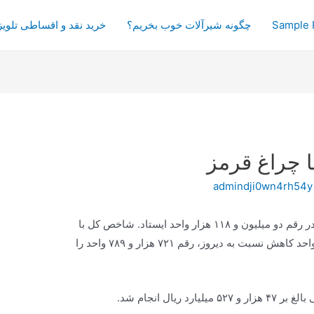
Sample 
چگونه شیرآلات خوب بخریم؟
خرید نقد و اقساطی تلویز
ا چراغ قرمز
admindji0wn4rh54y
شاخص کل بورس امروز با ۲۸۵۱ واحد کاهش در رقم دو میلیون و ۱۱۸ هزار واحد ایستاد. شاخص کل با
معیار هم‌وزن نیز همین روند را داشت و با ۱۰ واحد کاهش نسبت به دیروز، رقم ۷۲۱ هزار و ۷۸۹ واحد را