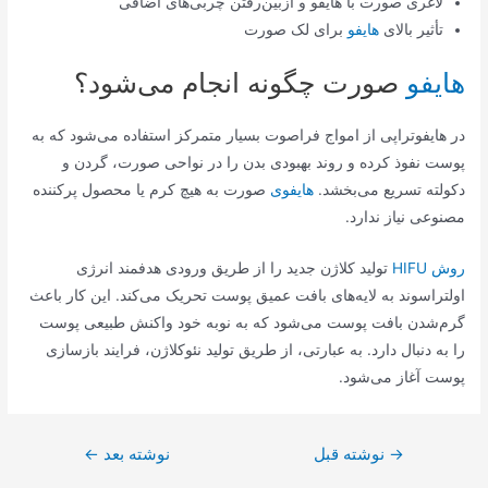
لاغری صورت با هایفو و ازبین‌رفتن چربی‌های اضافی
تأثیر بالای
هایفو
برای لک صورت
هایفو
صورت چگونه انجام می‌شود؟
در هایفوتراپی از امواج فراصوت بسیار متمرکز استفاده می‌شود که به
پوست نفوذ کرده و روند بهبودی بدن را در نواحی صورت، گردن و
دکولته تسریع می‌بخشد.
هایفوی
صورت به هیچ کرم یا محصول پرکننده
مصنوعی نیاز ندارد.
روش HIFU
تولید کلاژن جدید را از طریق ورودی هدفمند انرژی
اولتراسوند به لایه‌های بافت عمیق پوست تحریک می‌کند. این کار باعث
گرم‌شدن بافت پوست می‌شود که به نوبه خود واکنش طبیعی پوست
را به دنبال دارد. به عبارتی، از طریق تولید نئوکلاژن، فرایند بازسازی
پوست آغاز می‌شود.
راهبری
→
نوشته قبل
نوشته بعد
←
نوشته