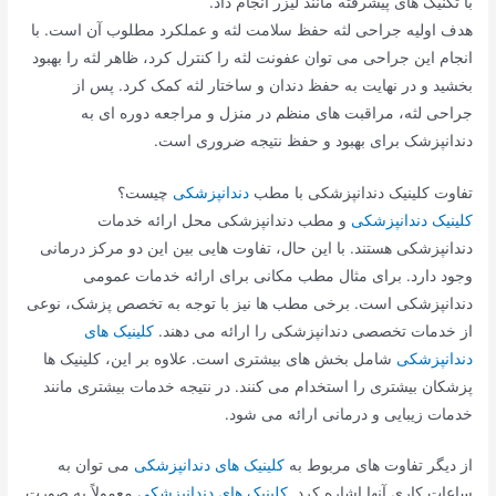
با تکنیک های پیشرفته مانند لیزر انجام داد.
هدف اولیه جراحی لثه حفظ سلامت لثه و عملکرد مطلوب آن است. با
انجام این جراحی می توان عفونت لثه را کنترل کرد، ظاهر لثه را بهبود
بخشید و در نهایت به حفظ دندان و ساختار لثه کمک کرد. پس از
جراحی لثه، مراقبت های منظم در منزل و مراجعه دوره ای به
دندانپزشک برای بهبود و حفظ نتیجه ضروری است.
تفاوت کلینیک دندانپزشکی با مطب
دندانپزشکی
چیست؟
کلینیک دندانپزشکی
و مطب دندانپزشکی محل ارائه خدمات
دندانپزشکی هستند. با این حال، تفاوت هایی بین این دو مرکز درمانی
وجود دارد. برای مثال مطب مکانی برای ارائه خدمات عمومی
دندانپزشکی است. برخی مطب ها نیز با توجه به تخصص پزشک، نوعی
از خدمات تخصصی دندانپزشکی را ارائه می دهند.
کلینیک های
دندانپزشکی
شامل بخش های بیشتری است. علاوه بر این، کلینیک ها
پزشکان بیشتری را استخدام می کنند. در نتیجه خدمات بیشتری مانند
خدمات زیبایی و درمانی ارائه می شود.
از دیگر تفاوت های مربوط به
کلینیک های دندانپزشکی
می توان به
ساعات کاری آنها اشاره کرد.
کلینیک های دندانپزشکی
معمولاً به صورت