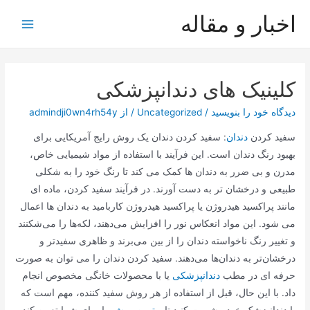
رش
اخبار و مقاله
ه
Main
حتوا
Menu
کلینیک های دندانپزشکی
دیدگاه‌ خود را بنویسید
/
Uncategorized
/ از
admindji0wn4rh54y
سفید کردن
دندان
: سفید کردن دندان یک روش رایج آمریکایی برای
بهبود رنگ دندان است. این فرآیند با استفاده از مواد شیمیایی خاص،
مدرن و بی ضرر به دندان ها کمک می کند تا رنگ خود را به شکلی
طبیعی و درخشان تر به دست آورند. در فرآیند سفید کردن، ماده ای
مانند پراکسید هیدروژن یا پراکسید هیدروژن کاربامید به دندان ها اعمال
می شود. این مواد انعکاس نور را افزایش می‌دهند، لکه‌ها را می‌شکنند
و تغییر رنگ ناخواسته دندان را از بین می‌برند و ظاهری سفیدتر و
درخشان‌تر به دندان‌ها می‌دهند. سفید کردن دندان را می توان به صورت
حرفه ای در مطب
دندانپزشکی
یا با محصولات خانگی مخصوص انجام
داد. با این حال، قبل از استفاده از هر روش سفید کننده، مهم است که
با دندانپزشک خود مشورت کنید تا
بهترین روش
را برای شما تعیین کند