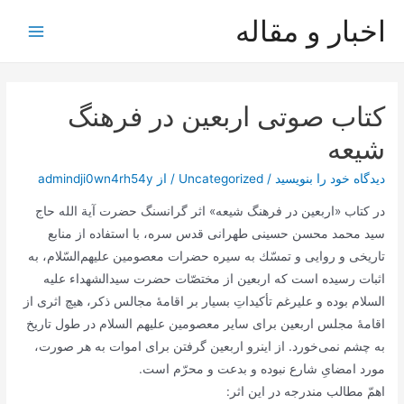
رش
اخبار و مقاله
ه
Main
حتوا
Menu
کتاب صوتی اربعین در فرهنگ
شیعه
دیدگاه‌ خود را بنویسید
/
Uncategorized
/ از
admindji0wn4rh54y
در کتاب «اربعین در فرهنگ شیعه» اثر گرانسنگ حضرت آیة الله حاج
سید محمد محسن حسینی طهرانی قدس سره، با استفاده از منابع
تاريخى و روايى و تمسّك به سيره حضرات معصومين عليهم‌‏السّلام، به
اثبات رسیده است که اربعین از مختصّات حضرت سیدالشهداء علیه
السلام بوده و علیرغم تأکیداتِ بسیار بر اقامۀ مجالس ذکر، هیچ اثری از
اقامۀ مجلس اربعین براى ساير معصومین علیهم السلام در طول تاریخ
به چشم نمى‌‏خورد. از اینرو اربعين گرفتن براى اموات به هر صورت،
مورد امضایِ شارع نبوده و بدعت و محرّم است.
اهمّ مطالب مندرجه در این اثر: