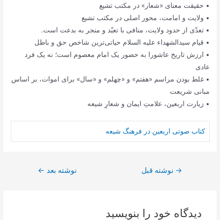
• حقیقت معنای «شعار» در مکتب تشیع
• ولایت و امامت، محور اصلی در مکتب تشیع
• تعدّی از حدود ولایت، منافی با تعبّد و منجر به بدعت است.
• قیام سیدالشهداء علیه السلام حیاتی‌ترین شاخص حق و باطل
• ارزش تاریخ عاشورا به حضور یک امام معصوم است؛ نه یک فرد
عادی
• غلط بودن مراسم «هفتم» و «چهلم» و «سال» برای اموات، بر اساس
مبانی شریعت
• زیارت اربعین، علامتِ ایمان و شعارِ شیعه
کتاب صوتی اربعین در فرهنگ شیعه
راهبری
→
نوشته قبل
نوشته بعد
←
نوشته
دیدگاه‌ خود را بنویسید