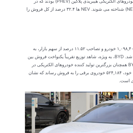
الکتریکی (EVs) بودند، در حالی که ۹۹۶,۰۰۰ خودروهای الکتریکی هیبریدی پلاگین (PHEV) بودند که در
مجموع به عنوان وسایل نقلیه انرژی جدید (NEVs) شناخته می شوند. NEV ها ۳۲.۴ درصد از کل فروش را
با توجه به سهم بازار، خودرو BYD با فروش ۱,۰۹۸,۴۰۹ خودرو و تصاحب ۱۱.۵۲ درصد از سهم بازار، به
عنوان پرفروش‌ترین برند خودرو در چین ظاهر شد. BYD، به ویژه، شاهد توزیع تقریباً یکنواخت فروش بین
خودروهای برقی و PHEV بود. با وجود این، BYD همچنان بزرگترین تولید کننده خودروهای الکتریکی در
بازار چین است. BYD با حفظ موقعیت رهبری خود، ۵۲۴,۱۸۴ خودروی برقی را به فروش رساند که نشان