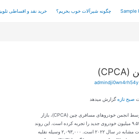
Sample 
چگونه شیرآلات خوب بخریم؟
خرید نقد و اقساطی تلویز
CP)
admindji0wn4rh54y
ست
صبح تازه
گزارش میدهد
بر اساس داده‌های منتشر شده توسط انجمن خودروهای مسافری چین (CPCA)، بازار
خودروی چین از ژانویه تا ژوئن ۲۰۲۳ فروش ۹.۵۳۳ میلیون خودروی جدید را تجربه کرده است. این روند
نشان دهنده افزایش ۲.۸ درصدی نسبت به مدت مشابه در سال ۲۰۲۲ است. ۲,۰۹۳,۰۰۰ وسیله نقلیه