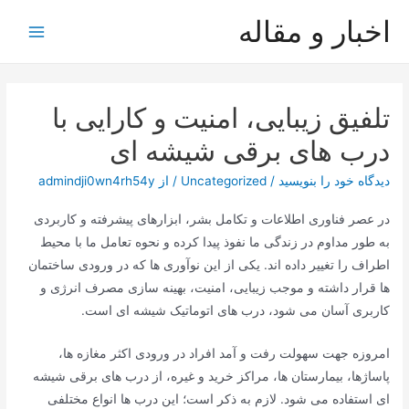
رش
اخبار و مقاله
ه
Main
حتوا
Menu
تلفیق زیبایی، امنیت و کارایی با
درب های برقی شیشه ای
دیدگاه‌ خود را بنویسید
/
Uncategorized
/ از
admindji0wn4rh54y
در عصر فناوری اطلاعات و تکامل بشر، ابزارهای پیشرفته و کاربردی
به طور مداوم در زندگی ما نفوذ پیدا کرده و نحوه تعامل ما با محیط
اطراف را تغییر داده اند. یکی از این نوآوری ها که در ورودی ساختمان
ها قرار داشته و موجب زیبایی، امنیت، بهینه سازی مصرف انرژی و
کاربری آسان می شود، درب های اتوماتیک شیشه ای است.
امروزه جهت سهولت رفت و آمد افراد در ورودی اکثر مغازه ها،
پاساژها، بیمارستان ها، مراکز خرید و غیره، از درب های برقی شیشه
ای استفاده می شود. لازم به ذکر است؛ این درب ها انواع مختلفی