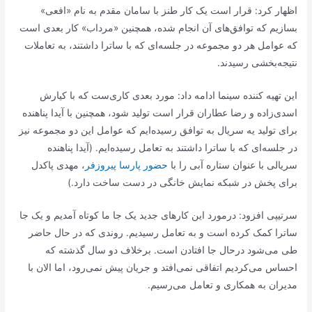
اظهار کرد: قرار است یک کار طنز با سامان مقدم به نام «افعی»
بسازیم که توافق‌های آن انجام شده، همچنین «مرداب» کار بعدی است
که عوامل هر دو مجموعه در جلسه‌ای که با ساترا داشتند، به تعاملات
نتیجه‌بخشی رسیدند.
این تهیه کننده سینما ادامه داد: مورد بعدی کاری‌ست که با کیارش
اسدی‌زاده و رضا عطاران قرار است تولید شود، همچنین با آیدا پناهنده
برای تولید یه سریال به توافق رسیده‌ایم که عوامل این دو مجموعه نیز
در جلسه‌ای که با ساترا داشتند به تعامل رسیده‌ایم. (آیدا پناهنده
سریالی با عنوان ستاره آبی را با
حضور پارسا پیروزفر
، مهدی پاکدل
برای پخش در شبکه نمایش خانگی در دست ساخت دارد.)
سرتیپی افزود: درمورد این کار‌های جدید یک جا ما کوتاه آمدیم و یک جا
ساترا کمک کرده است و به تعامل رسیدیم. روندی که در حال حاضر
طی می‌شود درحال جا افتادن است. برخلاف دو سال گذشته که
احساس می‌کردیم اتفاقی نمی‌افتد و جریان پیش نمی‌رود، اما الان با
مدیران به همکاری و تعامل می‌رسیم.