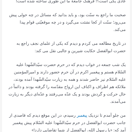
عادی یکی است؟! فرهنگ جامعۀ ما این طوری ساخته شده است!
صحبت ما راجع به سنّت بود، و باید بدانید که مسائل در چه حولی پیش
می‌رود؛ سنّت از کجا نشئت می‌گیرد و در چه موقعیّتی قوام پیدا
می‌کند.
در تاریخ مطالعه می کردم و دیدم که یکی از علمای نجف راجع به
حضرت ابوالفضل حکایت شیرین و جالبی نقل می کند:
یک شب جمعه در خواب دیدم که در حرم حضرت سیّدالشّهدا علیه
السّلام هستم و پیغمبر اکرم در آن حرم حضور دارند و امیرالمؤمنین
علیه السّلام نیز حاضر شدند و همه به زیارت سیّدالشّهدا آمده بودند،
ملائکه هم اطراف و اکناف این ارواح مقدّسه را گرفته بودند و دائماً در
حال حرکت و گردش بودند و یک عدّه می‌رفتند و عدّه‌ای دیگر به زیارت
می‌آمدند.
من جلو آمدم تا نزدیک
پیغمبر
رسیدم، در این موقع دیدم که قاصدی از
جانب حضرت ابوالفضل در حرم سیّدالشّهدا علیه السّلام پیش پیغمبر
آمد که: «یا رسول الله، ابوالفضل از شما تقاضایی دارد!»