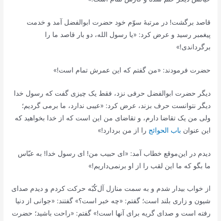
قاصد برگشت! در مرتبۀ سوّم خود حضرت ابوالفضل آمد و خدمت
پیغمبر رسید و عرض کرد: «یا رسول الله، دو بار قاصد ما را
برگرداندی!»
حضرت فرمودند: «من گفتم که این عمرش تمام است!»
دیگر حضرت ابوالفضل حرفی نزد، فقط یک چیزی گفت که رسول خدا
دیگر نتوانست حرف بزند، عرض کرد: «عیبی ندارد، ما برمی گردیم؛
ولی من یک تقاضا دارم، و تقاضای من این است که از خدا بخواهید که
این عنوان
باب الحوائج
را از من بردارد!»
دیدم در این‌موقع خطاب آمد: «ای حبیب من! ای رسول خدا! به عبّاس
ما بگو که ما این لقب را از او برنمی‌داریم!»
از خواب بیدار شدم و به سمت منازل آل‌کُبّه حرکت کردم و دیدم صدای
شیون و زاری بلند است؛ گفتم: «چه خبر است؟» گفتند: «جوانی از دنیا
رفته است و صدای گریه برای آنها است!» گفتم: «راحت باشید؛ حضرت