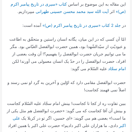
این مقاله به این موضوع بر اساس
کتاب «سیری در تاریخ پیامبر اکرم
(ص)»
اثر
آیت الله سید محمد محسن حسینی طهرانی
میپردازیم.
در
جلد 2 کتاب «سیری در تاریخ پیامبر اکرم (ص)»
آمده است:
امّا آن کسی که در این میان، یگانه انسان راستین و متحقّق به اطاعت
و عبودیّتِ از سیّدالشّهدا بود، همین حضرت ابوالفضل العبّاس بود. مگر
ما می توانیم جریان حضرت ابوالفضل را بفهمیم؟! آن وقت بعضی از
افراد، حضرت ابوالفضل را در حدّ یک انسان معمولی می آورند! لکن
امام سجّاد
علیه السّلام می گوید:
حضرت ابوالفضل مقامی دارد که اوّلین و آخرین به گرد او نمی رسند و
اصلاً نمی فهمند کجاست!
ببین تفاوت ره از کجا تا کجاست! بینش امام سجّاد علیه السّلام کجاست
و بینش آن آقا کجاست که می گوید: «حضرت ابوالفضل هم مثل یکی از
ما است!» بعضی هم می گویند: «ای حسین، اگر تو در کربلا یک
علی
اکبر
دادی، ما هزاران علی اکبر دادیم!» حضرت علی اکبر با همین افراد