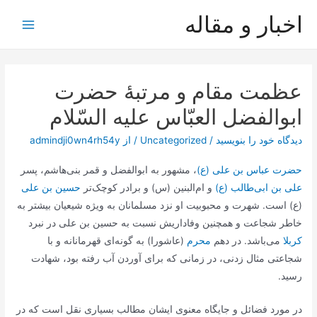
رش
اخبار و مقاله
ه
Main
حتوا
Menu
عظمت مقام و مرتبۀ حضرت
ابوالفضل العبّاس علیه السّلام
دیدگاه‌ خود را بنویسید
/
Uncategorized
/ از
admindji0wn4rh54y
حضرت عباس بن علی (ع)
، مشهور به ابوالفضل و قمر بنی‌هاشم، پسر
علی بن ابی‌طالب (ع)
و ام‌البنین (س) و برادر کوچک‌تر
حسین بن علی
(ع) است. شهرت و محبوبیت او نزد مسلمانان به ویژه شیعیان بیشتر به
خاطر شجاعت و همچنین وفاداریش نسبت به حسین بن علی در نبرد
کربلا
می‌باشد. در دهم
محرم
(عاشورا) به گونه‌ای قهرمانانه و با
شجاعتی مثال زدنی، در زمانی که برای آوردن آب رفته بود، شهادت
رسید.
در مورد فضائل و جایگاه معنوی ایشان مطالب بسیاری نقل است که در