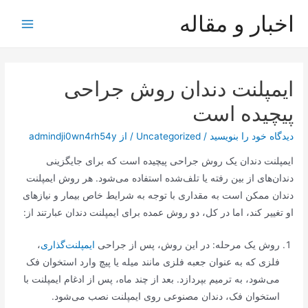
رش
اخبار و مقاله
ه
Main
حتوا
Menu
ایمپلنت دندان روش جراحی
پیچیده است
دیدگاه‌ خود را بنویسید
/
Uncategorized
/ از
admindji0wn4rh54y
ایمپلنت دندان یک روش جراحی پیچیده است که برای جایگزینی
دندان‌های از بین رفته یا تلف‌شده استفاده می‌شود. هر روش ایمپلنت
دندان ممکن است به مقداری با توجه به شرایط خاص بیمار و نیازهای
او تغییر کند، اما در کل، دو روش عمده برای ایمپلنت دندان عبارتند از:
روش یک مرحله: در این روش، پس از جراحی
ایمپلنت‌گذاری
،
فلزی که به عنوان جعبه فلزی مانند میله یا پیچ وارد استخوان فک
می‌شود، به ترمیم بپردازد. بعد از چند ماه، پس از ادغام ایمپلنت با
استخوان فک، دندان مصنوعی روی ایمپلنت نصب می‌شود.