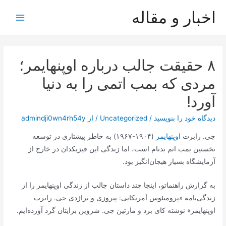
رش
اخبار و مقاله
ه
Main
حتوا
Menu
۸ حقیقت جالب درباره اوپنهایمر؛
مردی که بمب اتمی را به دنیا
آورد!
دیدگاه‌ خود را بنویسید
/
Uncategorized
/ از
admindji0wn4rh54y
جی. رابرت
اوپنهایمر
(۱۹۰۴-۱۹۶۷) به خاطر پیشتازی در توسعه
نخستین بمب اتم بدنام است، اما زندگی این فیزیکدان در خارج از
آزمایشگاه بسیار هیجان‌انگیز بود.
به گزارش راهنماتو، اینجا چند داستان جالب از زندگی اوپنهایمر را از
زندگی‌نامه «پرومتئوس آمریکایی: پیروزی و تراژدی جی. رابرت
اوپنهایمر» نوشته کای برد و مارتین جی. شروین برایتان گرد آورده‌ایم.