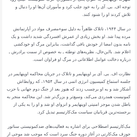
توجه اف. بی. آی را به خود جلب کرد و مأموران آن‌ها او را دنبال و
تلاش کردند او را شنود کنند.
در سال ۱۹۴۴، تاتلاک ظاهراً به دلیل سوءمصرف مواد در آپارتمانش
مرده پیدا شد. او بخش زیادی از عمرش افسردگی شدید داشت و یک
نامه بدون امضا از خودش باقی گذاشت، بنابراین مرگ او خودکشی
اعلام شد. با‌این‌حال، نظریه‌های توطئه ـ به خصوص از سمت برادرش ـ
درباره دخالت عوامل اطلاعاتی در مرگ او فراوان است.
نظارت اف. بی. آی بر اوپنهایمر و تاتلاک در جریان محاکمه اوپنهایمر در
جلسه استماع کمیسیون انرژی اتمی در سال ۱۹۵۴، که روابط‌اش
آشکار شد و به او برچسب زدند که هنوز بعد از جنگ دوم جهانی با حزب
کمونیست همدردی می‌کند، وسیع‌تر و بزرگ‌تر شد. این محاکمه منجر به
باطل شدن موجز امنیتی اوپنهایمر و انزوای او شد و او را به یکی از
برجسته‌ترین قربانیان سیاست مک‌کارتیسم تبدیل کرد.
مک‌کارتیسم اصطلاحی برای اشاره به فعالیت‌های ضدکمونیستی سناتور
جوزف مک‌کارتی در آغاز دوره جنگ سرد است که موجب شد موجی از