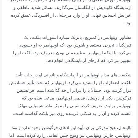
آزمایشگاه کاوندیش در انگلستان می‌گذارند. مسائل شدید عاطفی و
افزایش احساس تنهایی او را وارد مرحله‌ای از افسردگی عمیق کرده
بود.
مشاور اوپنهایمر در کمبریج، پاتریک مینارد استورات بلکت، یک
فیزیکدان تجربی مستعد و باهوش بود، که اوپنهایمر به او حسودی
می‌کرد. با اینکه اوپنهایمر به غیرعملی بودن معروف بود، بلکت او را
مجبور می‌کرد که کار‌های آزمایشگاهی انجام دهد.
شکست‌های مدام اوپنهایمر در آزمایشگاه و ناتوانی او در جلب تأیید
بلکت، اضطراب او را تشدید می‌کرد. اوپنهایمر که تحت تأثیر حسادتش
قرار گرفته بود، احتمالاً پا را فراتر از حد گذاشته است. فرانسیس
فرگوسن، یکی از دوستان قدیمی اوپنهایمر، مدعی شده بود که
اوپنهایمر برایش تعریف کرده سیبی را به یک ماده شیمیایی مهلک
آغشته کرده و آن را به شکلی فریبنده روی میز بلکت گذاشته است.
با‌اینحال، هیچ مدرکی برای تأیید این ادعای فرگوسن وجود ندارد و نوه
اوپنهایمر، چارلز اوپنهایمر، نیز وقوع چنین اتفاقی را رد کرده است. اما