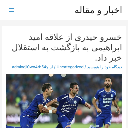
رش
اخبار و مقاله
ه
Main
حتوا
Menu
خسرو حیدری از علاقه امید
ابراهیمی به بازگشت به استقلال
خبر داد.
دیدگاه‌ خود را بنویسید
/
Uncategorized
/ از
admindji0wn4rh54y