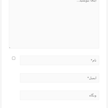
بنویسید…
نام*
ایمیل*
وبگاه