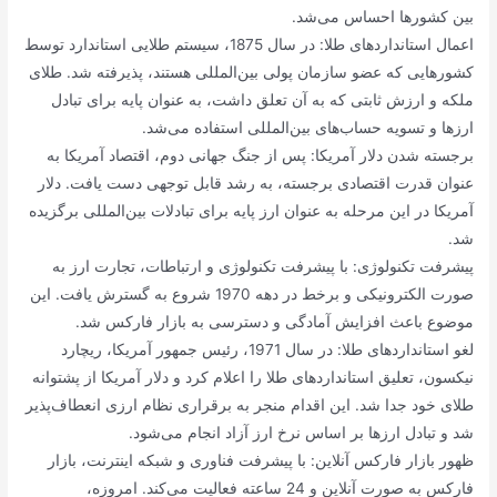
بین کشورها احساس می‌شد.
اعمال استانداردهای طلا: در سال 1875، سیستم طلایی استاندارد توسط
کشورهایی که عضو سازمان پولی بین‌المللی هستند، پذیرفته شد. طلای
ملکه و ارزش ثابتی که به آن تعلق داشت، به عنوان پایه برای تبادل
ارزها و تسویه حساب‌های بین‌المللی استفاده می‌شد.
برجسته شدن دلار آمریکا: پس از جنگ جهانی دوم، اقتصاد آمریکا به
عنوان قدرت اقتصادی برجسته، به رشد قابل توجهی دست یافت. دلار
آمریکا در این مرحله به عنوان ارز پایه برای تبادلات بین‌المللی برگزیده
شد.
پیشرفت تکنولوژی: با پیشرفت تکنولوژی و ارتباطات، تجارت ارز به
صورت الکترونیکی و برخط در دهه 1970 شروع به گسترش یافت. این
موضوع باعث افزایش آمادگی و دسترسی به بازار فارکس شد.
لغو استانداردهای طلا: در سال 1971، رئیس جمهور آمریکا، ریچارد
نیکسون، تعلیق استانداردهای طلا را اعلام کرد و دلار آمریکا از پشتوانه
طلای خود جدا شد. این اقدام منجر به برقراری نظام ارزی انعطاف‌پذیر
شد و تبادل ارزها بر اساس نرخ ارز آزاد انجام می‌شود.
ظهور بازار فارکس آنلاین: با پیشرفت فناوری و شبکه اینترنت، بازار
فارکس به صورت آنلاین و 24 ساعته فعالیت می‌کند. امروزه،