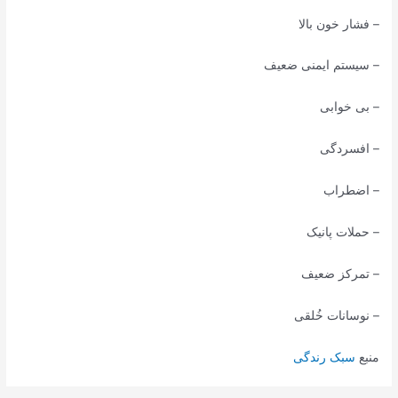
– فشار خون بالا
– سیستم ایمنی ضعیف
– بی خوابی
– افسردگی
– اضطراب
– حملات پانیک
– تمرکز ضعیف
– نوسانات خُلقی
منبع
سبک رندگی