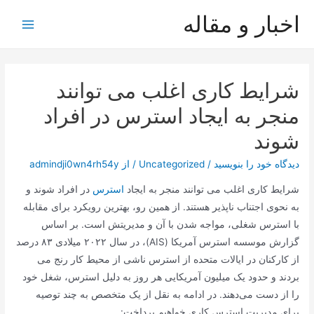
رش
اخبار و مقاله
ه
Main
حتوا
Menu
شرایط کاری اغلب می توانند
منجر به ایجاد استرس در افراد
شوند
دیدگاه‌ خود را بنویسید
/
Uncategorized
/ از
admindji0wn4rh54y
شرایط کاری اغلب می توانند منجر به ایجاد
استرس
در افراد شوند و
به نحوی اجتناب ناپذیر هستند. از همین رو، بهترین رویکرد برای مقابله
با استرس شغلی، مواجه شدن با آن و مدیریتش است. بر اساس
گزارش موسسه استرس آمریکا (AIS)، در سال ۲۰۲۲ میلادی ۸۳ درصد
از کارکنان در ایالات متحده از استرس ناشی از محیط کار رنج می
بردند و حدود یک میلیون آمریکایی هر روز به دلیل استرس، شغل خود
را از دست می‌دهند. در ادامه به نقل از یک متخصص به چند توصیه
برای مدیریت استرس کاری خواهیم پرداخت: