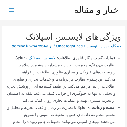
رش
اخبار و مقاله
ه
Main
حتوا
Menu
ویژگی‌های لایسنس اسپلانک
دیدگاه‌ خود را بنویسید
/
Uncategorized
/ از
admindji0wn4rh54y
عملیات کسب و کار فناوری اطلاعات:
لایسنس اسپلانک
Splunk
نظارت بی‌درنگ، مدیریت رویداد و هشدار، و مشاهده سلامت
زیرساخت‌های فیزیکی و مجازی فناوری اطلاعات را فراهم
می‌کند.این پلتفرم نظارت بر برنامه‌ها و خدمات تجاری و فناوری
اطلاعات را نیز فراهم می‌کند.این طیف گسترده ای از پوشش تجزیه
و تحلیل نه تنها به جلوگیری از خرابی کمک می‌کند، بلکه به اطمینان
از تجربه مشتری بهینه و عملیات تجاری روان کمک می‌کند.
امنیت و رعایت:
Splunk با نظارت در زمان واقعی، تجزیه و تحلیل و
تجسم مجموعه داده‌های عظیم، تحقیقات امنیتی را تسریع
می‌بخشد.تیم‌های امنیتی می‌توانند تحقیقات جامع رویداد را انجام