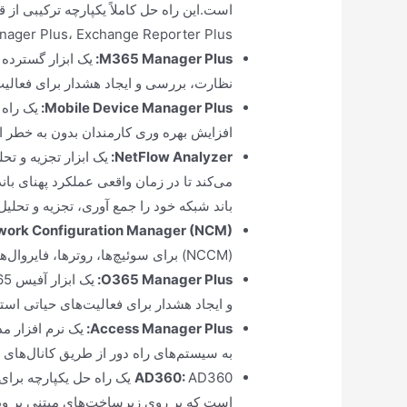
Manager Plus، Exchange Reporter Plus و… می‌با
:
M365 Manager Plus
نظارت، بررسی و ایجاد هشدار برای فعالیت
Mobile Device Manager Plus
:
یک راه
افزایش بهره وری کارمندان بدون به خطر
NetFlow Analyzer
:
یک ابزار تجزیه و تح
می‌کند تا در زمان واقعی عملکرد پهنای بان
باند شبکه خود را جمع آوری، تجزیه و تحلیل
work Configuration Manager (NCM)
(NCCM) برای سوئیچ‌ها، روترها، فایروال‌ها و سایر دستگاه‌های شبکه است.
:
O365 Manager Plus
و ایجاد هشدار برای فعالیت‌های حیاتی است
Access Manager Plus
:
یک نرم افزار م
به سیستم‌های راه دور از طریق کانال‌های
AD360
:
است که بر روی زیرساخت‌های مبتنی بر ویند