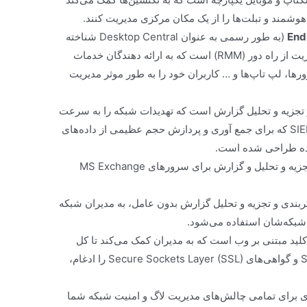
هوشمند و تبلت‌ها را از یک مکان مرکزی مدیریت کنند.
End
Endpoint Central (به طور رسمی به عنوان Desktop Central شناخته
می‌شود) MSP یک نرم افزار نظارت و مدیریت از راه دور (RMM) است که به ارائه دهندگان خدمات
ا، لپ تاپ‌ها و … کاربران خود را به طور موثر مدیریت
و تجزیه و تحلیل گزارش است که تهدیدات شبکه را به سرعت
و به راحتی تشخیص می‌دهد. این راه حل SIEM که برای جمع آوری و پردازش حجم عظیمی از داده‌های
شده طراحی شده است.
یک راه حل تجزیه و تحلیل و گزارش برای سرورهای MS Exchange
کربندی و تجزیه و تحلیل گزارش بدون عامل، به مدیران شبکه
ر شبکه‌شان استفاده می‌شود.
لید مبتنی بر وب است که به مدیران کمک می‌کند تا کل
چرخه حیات کلیدهای Secure Shell (SSH) و گواهی‌های Secure Sockets Layer (SSL) را ادغام،
حله‌ای برای تمامی چالش‌های مدیریت لاگ و امنیت شبکه شما