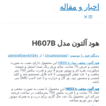
پرش
اخبار و مقاله
به
محتوا
Main
Menu
هود آلتون مدل H607B
دیدگاه‌ خود را بنویسید
/
Uncategorized
/ از
admindji0wn4rh54y
هود آلتون مخفی مدل H605 s
این محصول دارای نصب به صورت
مخفی و عرض 70 سانت. نمای ورق رنگ شده استیل و شیشه
سکوریت نقره ای و موتور توربو 4 دور و قدرت مکش 750 متر
مکعب و 1 عدد فیلتر آلومینیومی 3 لایه قابل شستشو بلند و کلید
لمسی و سنسور دود, بو, گاز و حرارت و 2 عدد لامپ SMD می
باشد.
هود آلتون مخفی H603 s
این محصول با نصب به صورت مخفی و
ابعاد 70 سانت و با قدرت مکش 750 مترمکعب در ساعت عرضه
می‌کند این محصول یک عدد جک گازی برای درب و به همراه موتور
چهار دور توربو میباشد