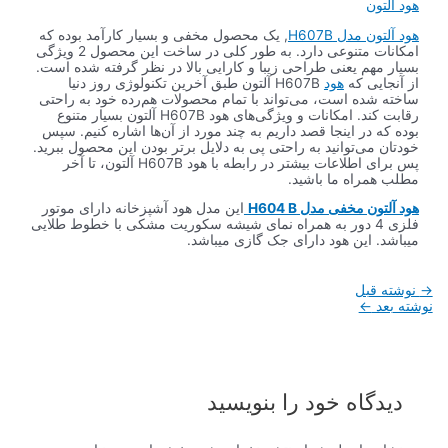
هود آلتون
هود آلتون مدل H607B
, یک محصول مخفی و بسیار کارآمد بوده که
امکانات متنوعی دارد. به طور کلی در ساخت این محصول 2 ویژگی
بسیار مهم یعنی طراحی زیبا و کارایی بالا در نظر گرفته شده است.
از آنجایی که
هود
H607B آلتون طبق آخرین تکنولوژی روز دنیا
ساخته شده است، می‌تواند با تمام محصولات هم‌رده خود به راحتی
رقابت کند. امکانات و ویژگی‌های هود H607B آلتون بسیار متنوع
بوده که در اینجا قصد داریم به چند مورد از آ‌ن‌ها اشاره کنیم. سپس
خودتان می‌توانید به راحتی پی به دلایل برتر بودن این محصول ببرید.
پس برای اطلاعات بیشتر در رابطه با هود H607B آلتون، تا آخر
مطلب همراه ما باشید.
هود آلتون مخفی مدل H604 B
این مدل هود آشپزخانه دارای موتور
فلزی 4 دور به همراه نمای شیشه سکوریت مشکی با خطوط طلایی
میباشد. این هود دارای جک گازی میباشد.
راهبری
→
نوشته قبل
نوشته
نوشته بعد
←
دیدگاه‌ خود را بنویسید