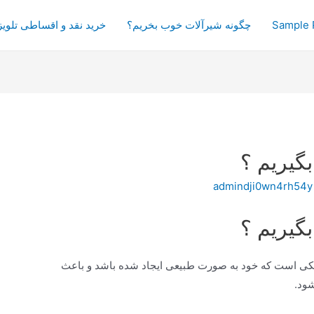
Sample 
چگونه شیرآلات خوب بخریم؟
خرید نقد و اقساطی تلویز
گیریم ؟
admindji0wn4rh54y
گیریم ؟
نکی است که خود به صورت طبیعی ایجاد شده باشد و باعث
شود.