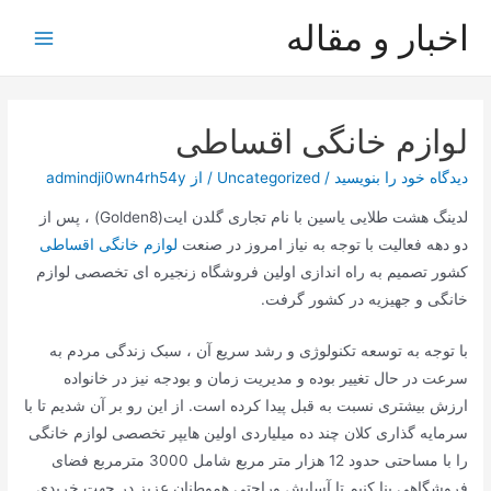
رش
اخبار و مقاله
ه
Main
حتوا
Menu
لوازم خانگی اقساطی
دیدگاه‌ خود را بنویسید
/
Uncategorized
/ از
admindji0wn4rh54y
لدینگ هشت طلایی یاسین با نام تجاری گلدن ایت(
Golden8
) ، پس از
دو دهه فعالیت با توجه به نیاز امروز در صنعت
لوازم خانگی اقساطی
کشور تصمیم به راه اندازی اولین فروشگاه زنجیره ای تخصصی لوازم
خانگی و جهیزیه در کشور گرفت.
با توجه به توسعه تکنولوژی و رشد سریع آن ، سبک زندگی مردم به
سرعت در حال تغییر بوده و مدیریت زمان و بودجه نیز در خانواده
ارزش بیشتری نسبت به قبل پیدا کرده است. از این رو بر آن شدیم تا با
سرمایه گذاری کلان چند ده میلیاردی اولین هایپر تخصصی لوازم خانگی
را با مساحتی حدود 12 هزار متر مربع شامل 3000 مترمربع فضای
فروشگاهی بنا کنیم تا آسایش وراحتی هموطنان عزیز در جهت خریدی