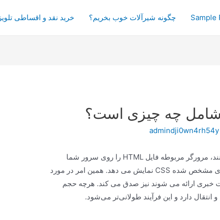
Sample 
چگونه شیرآلات خوب بخریم؟
خرید نقد و اقساطی تلویز
 شامل چه چیزی است؟
admindji0wn4rh54y
هنگامی که کاربران سایت شما را مرور می کنند، مرورگر مربوطه فایل HTML را روی سرور شما
درخواست می کند و آن را مطابق با فرمت های مشخص شده CSS نمایش می دهد. همین امر در مورد
مت خبری ارائه می شوند نیز صدق می کند. هرچه حجم
و انتقال دارد و این فرآیند طولانی‌تر می‌شود.