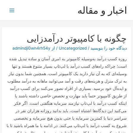
رش
اخبار و مقاله
ه
Main
حتوا
Menu
چگونه با کامپیوتر درآمدزایی
دیدگاه‌ خود را بنویسید
/
Uncategorized
/ از
admindji0wn4rh54y
روزه کسب درآمد به‌وسیله کامپیوتر به امری آسان و ساده تبدیل شده
است؛ چراکه راه‌های کسب درآمد با لپ‌تاپ بسیار متنوع هستند و تنها
وسیله‌ای که به آن نیاز دارید یک کامپیوتر است. همچنین شما بدون نیاز
به ترک منزل و هزینه‌های رفت و آمد می‌توانید ماهانه به درآمد مطلوب
و ایده‌آل خود برسید. بسیاری از افراد تصور می‌کنند برای کسب درآمد
از طریق کامپیوتر حتماً باید مهارت و تخصص خاصی داشته باشند یا
اینکه کسب درآمد با لپ‌تاپ نیازمند سرمایه هنگفتی است. اگر فکر
می‌کنید این دیدگاه‌ها اشتباه است، باید بدانید روزانه هزاران نفر در
سراسر دنیا با کمترین سرمایه یا حتی بدون هیچ سرمایه و تخصصی
شروع به کسب درآمد با لپ‌تاپ می‌کنند. در ادامه با ما همراه باشید تا با
چند ایده کسب درآمد با کامپیوتر آشنا شوید و به این سؤال شما که