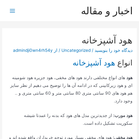
رش
اخبار و مقاله
ه
Main
حتوا
Menu
هود آشپزخانه
دیدگاه‌ خود را بنویسید
/
Uncategorized
/ از
admindji0wn4rh54y
انواع
هود آشپزخانه
هود
های انواع مختلفی دارند هود های مخفی، هود جزیره هود شومینه
ای و هود زیرکابینی که در ادامه آن ها را توضیح می دهیم از نظر سایز
هم هود های 90 سانتی متری 80 سانتی متر و 60 سانتی متری و ..
وجود دارد.
هود مورب:
از جدیدترین مدل های هود که بدنه را عمدتا شیشه
سکوریت تشکیل داده است.
هود مخفی:
هود های مخفی بسیار مورد توجه خریداران واقع شده اند و