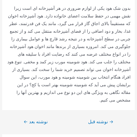
بدون شک هود یکی از لوازم ضروری در هر آشپزخانه ای است زیرا
نقش مهمی در حفظ سلامت اعضای خانواده دارد. هود آشپزخانه اخوان
که مستقیماً بالای اجاق گاز قرار می گیرد، مانند یک فن قدرتمند، عطر
غذا، بخار و دود اضافی را از فضای آشپزخانه منتقل می کند و از تجمع
چربی در سطح آشپزخانه و در نتیجه رشد قارچ ها و عوامل بیماری زا
جلوگیری می کند. امروزه بسیاری از برندها مانند اخوان هود آشپزخانه
را در انواع مختلف عرضه می کنند که رضایت افراد با سلیقه های
مختلف را جلب می کند. هود شومینه مورب زیر کمد و مخفی. تنوع هود
آشپزخانه اخوان می تواند تصمیم خرید شما را سخت کند. بسیاری از
افراد هنگام انتخاب بین شومینه شومینه و هود مورب، این سوال
برایشان پیش می آید که شومینه شومینه بهتر است یا کج؟ در این
مقاله نگاهی به ویژگی های این دو نوع می اندازیم و بهترین آنها را
مشخص می کنیم.
راهبری
→
نوشته قبل
نوشته بعد
←
نوشته