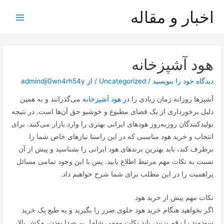
رش
اخبار و مقاله
ه
Main
حتوا
Menu
هود آشپزخانه
دیدگاه‌ خود را بنویسید
/
Uncategorized
/ از
admindji0wn4rh54y
آشپزها روزانه زمان زیادی را در
هود آشپزخانه
می‌گذرانند و به همین
دلیل برخورداری از یک فضای مطبوع و خوشبو حق آن‌ها است. در نتیجه
تولیدکنندگان روزبه‌روز هودهای ایرانی بهتری را وارد بازار می‌کنند. برای
انتخاب و خرید هود مناسبی که در این راستا نیازهای خاص شما را
برطرف کند، باید بهترین برندهای هود ایرانی را بشناسید و پیش از آن
نسبت به نکات مهم مرتبط اطلاع یابید. پس با این وجود تمامی مسائل
پراهمیت را در این مطلب برای شما شرح خواهیم داد.
نکات مهم پیش از خرید هود
اگر بخواهید هنگام خرید هود جلوی ضرر را بگیرید و به طبع یک خرید
سودمند را رقم بزنید، باید نکات مهمی شامل بی‌صدا بودن، مکش بالا،