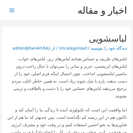
رش
اخبار و مقاله
ه
Main
حتوا
Menu
لباسشویی
دیدگاه‌ خود را بنویسید
/
Uncategorized
/ از
admindji0wn4rh54y
لباس‌های ظریف و حساس همانند لباس‌های زیر، لباس‌های خواب،
لباس‌های ابریشمی، حریر و ساتن را نمی‌توان با خیال راحت درون
ماشین لباسشویی انداخت. چون احتمال اینکه فرم اصلی خود را از
دست بدهند، پاره یا شل شوند زیاد است. به همین خاطر اغلب مردم
ترجیح می‌دهند لباس‌های حساس خود را با دست و بالطافت و نرمی
بشویند.
اما واقعیت این است که تکنولوژی آمده تا زندگی ما را آسان کند و
تاکنون هم در این زمینه کم نگذاشته است. پس چه‌بهتر که ما هم از این
فناوری‌ها به نحو احسن استفاده کنیم و در وقت خود و مصرف انرژی
صرفه‌جویی کنیم. چطور می‌توان این کار را انجام داد؟ با خرید ماشین