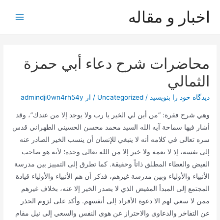
رش
اخبار و مقاله
ه
Main
حتوا
Menu
محاضرات شرح دعاء أبي حمزة
الثمالي
دیدگاه‌ خود را بنویسید
/
Uncategorized
/ از
admindji0wn4rh54y
وهي شرح فقرة: “من أين لي الخير يا رب ولا يوجد إلا من عندك”، وقد
أشار فيها سماحة آيه الله السيد محمد محسن الحسيني الطهراني قدس
سره تعالى في كلامه أنه لا ينبغي للإنسان أن ينسب الخير الصادر عنه
إلى نفسه، إذ لا نعمة ولا خير إلا من الله تعالى وحده؛ لأنه هو صاحب
الفيض والعطاء المطلق ذاتاً وحقيقة. كما تطرق إلى التمييز بين مدرسة
الأنبياء والأولياء وبين مدرسة غيرهم، فذكر أن هم الأنبياء والأولياء قيادة
المجتمع إلى المبدأ المفيض الذي لا يصدر الخير إلا عنه، بخلاف غيرهم
ممن لا سعي لهم الا دعوة الأفراد إلى أنفسهم. وأكد على لزوم الحذر
عن التفاخر والدعاوى والاحتراز عن هوى النفس والسعي إلى نيل مقام