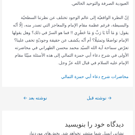
العبودية الصرفة والتوحيد الخالص.
إنّ النظرة الواقعيّة إلى عالم الوجود تختلف عن نظرتنا السطحيّة
والبسيطة، فرغم عظمة مقام الإمام والمعاجز التي تصدر منه، إلّا أنّه
يقول: وَ مَا أَنَا يَا رَبِّ وَ مَا خَطَرِي‏ !! فما هو السرّ في ذلك؟ وهل يقولها
الإمام تواضعًا وتمثيلًا؟ أم أنّه يكشف عن حقيقة وجوديّةٍ تخفى علينا؟
تعرّض سماحة آية الله السيّد محمد محسن الطهراني في محاضرته
الأولى في شرح دعاء أبي حمزة الثمالي إلى هذه الأسئلة مبيّنًا مقام
الإمام عليه السلام في قبال الله عزّ وجل.
محاضرات شرح دعاء أبي حمزة الثمالي
راهبری
→
نوشته قبل
نوشته بعد
←
نوشته
دیدگاه‌ خود را بنویسید
نشانی ایمیل شما منتشر نخواهد شد.
بخش‌های موردنیاز