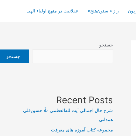
یون
راز «استون‌هنج»
عقلانیت در منهج اولیاء الهی
جستجو
جستجو
Recent Posts
شرح حال اجمالی آیت‌الله‌العظمی ملّا حسین‌قلی
همدانی
مجموعه کتاب آموزه های معرفت