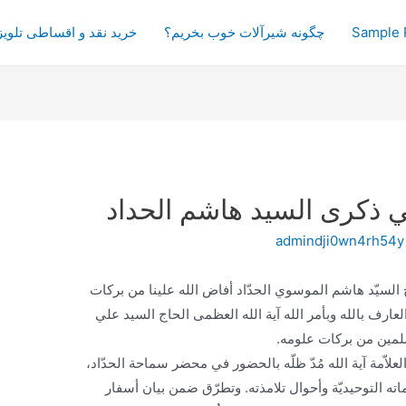
Sample 
چگونه شیرآلات خوب بخریم؟
خرید نقد و اقساطی تلویز
ي ذكرى السيد هاشم الحداد
admindji0wn4rh54y
ج السيّد هاشم الموسوي الحدّاد أفاض الله علينا من بركات
لعارف بالله وبأمر الله آية الله العظمى الحاج السيد علي
سلمين من بركات علومه.
لاّمة آية الله مُدّ ظلّه بالحضور في محضر سماحة الحدّاد،
اته التوحيديّة وأحوال تلامذته. وتطرّق ضمن بيان أسفار