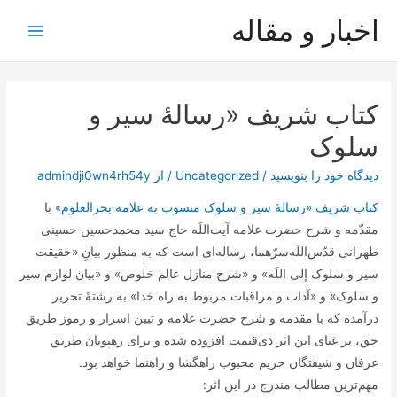
رش
اخبار و مقاله
ه
Main
حتوا
Menu
کتاب شریف «رسالۀ سیر و
سلوک
دیدگاه‌ خود را بنویسید
/
Uncategorized
/ از
admindji0wn4rh54y
کتاب شریف «رسالۀ سیر و سلوک منسوب به علامه بحرالعلوم»
با
مقدّمه و شرح حضرت علامه آیت‌اللَه حاج سید محمدحسین حسینی
طهرانی قدّس‌اللَه‌سرّهما، رساله‌ای است که به منظور بیانِ «حقیقت
سیر و سلوک ‌إلی اللَه» و «شرح منازل عالم خلوص» و «بیان لوازم سیر
و سلوک» و «آداب و مراقبات مربوط به راه خدا» به رشتۀ تحریر
درآمده که با مقدمه و شرح حضرت علامه و تبین اسرار و رموز طریق
حق، بر غنای این اثر ذی‌قیمت افزوده شده و برای رهپویان طریق
عرفان و شیفتگان حریم محبوب راهگشا و راهنما خواهد بود.
مهم‌ترین مطالب مندرج در این اثر: