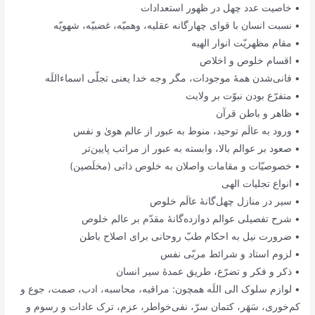
• خاصیت عدد چهل در ظهور استعدادات
• نسبت انسان با قوای چهارگانه عقلیه، وهمیّه، غضبیّه، شهویّه
• مقام مظهریّت انوار الهیه
• اقسام خلوص و اخلاص
• فانی‌شدن همۀ موجودات، مگر وجه خدا یعنی تجلّی اسماء‌اللَه
• متفرّع بودن نبوّت بر ولایت
• ظاهر و باطن قرآن
• ورود به عالَم توحید، منوط به عبور از عالم هویٰ و نفس
• صعود بر عوالم بالا، وابسته به عبور از مراتب پایین‌تر
• خصوصیّات و مقامات واصلان به خلوص ذاتی (مخلَصین)
• انواع تجلیات الهی
• سیر در منازل چهل‌گانۀ عالَم خلوص
• شرح تفصیلی عوالم دوازده‌گانۀ مقدّم بر عالم خلوص
• ضرورت نیل به احکام طبّ روحانی برای اصلاح باطن
• لزوم استاد و شرائط مربّی نفس
• ذکر و فکر و تضرّع، طریق عمدۀ سیر انسان
• لوازم سلوک الی اللَه همچون: مراقبه، محاسبه، ادب، صمت، جوع و
کم‌خوری، سَهَر، کتمان سرّ، نفی‌خواطر، عزم، ترک عادات و رسوم و