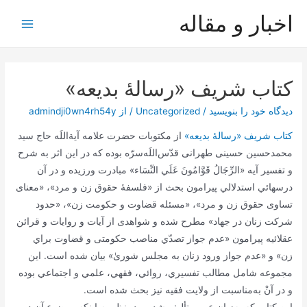
رش
اخبار و مقاله
ه
Main
حتوا
Menu
کتاب شریف «رسالۀ بدیعه»
دیدگاه‌ خود را بنویسید
/
Uncategorized
/ از
admindji0wn4rh54y
کتاب شریف «رسالۀ بدیعه»
از مکتوبات حضرت علامه آیة‌اللَه حاج سید
محمدحسین حسینی طهرانی قدّس‌اللَه‌سرّه بوده که در این اثر به شرح
و تفسير آيه «الرِّجَالُ قَوَّامُونَ عَلَي‌ النِّسَاء» مبادرت ورزیده و در آن‌
درسهائي‌ استدلالي پیرامون بحث از «فلسفۀ حقوق زن و مرد»، «معنای
تساوی حقوق زن و مرد»، «مسئله قضاوت و حکومت زن»، «حدود
شرکت زنان در جهاد» مطرح شده و شواهدی از آیات و روایات و قرائن
عقلائیه پیرامون «عدم‌ جواز تصدّي‌ مناصب‌ حكومتی‌ و قضاوت‌ براي‌
زن»‌ و «عدم‌ جواز ورود زنان‌ به‌ مجلس‌ شوریٰ»‌ بيان‌ شده‌ است‌. اين‌
مجموعه‌ شامل‌ مطالب‌ تفسيري‌، روائي‌، فقهي‌، علمي‌ و اجتماعي‌ بوده‌
و در آن‌ْ به‌مناسبت‌ از ولايت‌ فقيه‌ نيز بحث‌ شده‌ است‌.
اين كتاب كه‌ به‌زبان‌ عربي‌ تأليف‌ شده‌ بود، نظر به‌ اينكه‌ موضوع‌ آن در