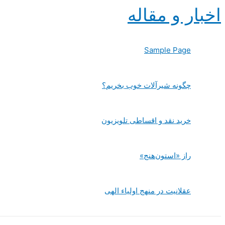
پرش
اخبار و مقاله
به
محتوا
Sample Page
چگونه شیرآلات خوب بخریم؟
خرید نقد و اقساطی تلویزیون
راز «استون‌هنج»
عقلانیت در منهج اولیاء الهی