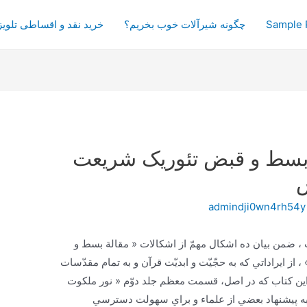
Sample 
چگونه شیرآلات خوب بخریم؟
خرید نقد و اقساطی تلویز
 بسط و قبض تئوریک شریعت
ش
admindji0wn4rh54y
، ضمن‌ بيان‌ ده‌ اشكال‌ مهمّ از اشكالات‌ « مقالة‌ بسط‌ و
ايراداتي‌ كه‌ به‌ حجّيّت‌ و ابديّت‌ قرآن‌ و به تمام‌ مقدّسات‌
اين‌ كتاب‌ كه‌ در اصل‌، قسمت‌ معظم‌ جلد دوّم‌ « نور ملكوت‌
ا به‌ پيشنهاد بعضي‌ از علماء و براي‌ سهولت‌ دسترسي‌