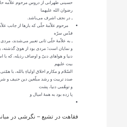
حسینی طهرانی از دروس مرحوم علاّمه حا
رضوان الله علیهما
ـ در نجف اشرف می‌باشد.
مرحوم علاّمۀ حلّی که بارها از جانب علاّمۀ
قدّس سرّه
ـ به علاّمۀ حلّی ثانی تعبیر می‌شدند، مردی
و نمایان است؛ مردی بود از هویٰ گذشته، 
دنیا و هواهای دنیّ و اوصاف رذیله، که با اس
بیت علیهم
السّلام و مکارم اخلاق اولیا
ءِ
بالله، با همّتی 
صدد تربیت و رشد مبلّغین دین حنیف و شریعت
و توهّمی دنیا، پشت
پا زده بود به همۀ امیال و
فقاهت در تشیع – نگرشی در مبانی 