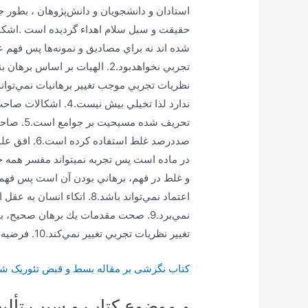
استادان‌ و دانشجويان‌ و دانش‌پژوهان‌ ، بطور جداگ
شده اند نه براي مصاديق و نمونه‌ها پس فهم ع
تجربي نخواهدبود.2. الهيات بر 
ندارد لذا تخيلي بيش 
تحريف شد
صددرصد غلط 
و غلط در فهم، برهاني بودن آن است پس فهم 
اعتماد نمي‌تواند باشد.8. ات
نمي‌برد.9. صحت مقدمات يك برهان صح
تغيير نظريات تجربي تغيير نمي‌كند.10. فرضيه‌ها و تئوري‌ها تا برهاني نشوند ارزش معرفتي ندارند.
کتاب نگرشی بر مقاله بسط و قبض تئوریک ش
موضوع کتاب و سبب تألی