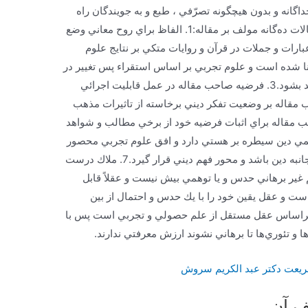
انه‌ و بدون‌ هيچگونه‌ تصرّفي‌ ، طبع‌ و به‌ جويندگان‌ راه‌
حقيقت‌ و سبل‌ سلام‌ اهداء گرديده‌ است‌ .اشكالات ده‌گانه مولف بر مقاله:1. الفاظ براي روح معاني وضع
بارات و جملات در قرآن و روايات متكي بر نتايج علوم
اساس برهان بنا شده است و علوم تجربي بر اساس استقراء پس تغيير در
نظريات تجربي موجب تغيير برهانيات نمي‌تواند بشود.3. فرضيه صاحب مقاله در عمل قابليت اجرائي
نيست.4. اشكالات صاحب مقاله بر وضعيت تفكر ديني برخاسته از تاثيرات مذهب
ه مسيحيت بر جوامع است.5. صاحب مقاله براي اثبات فرضيه خود از برخي مطالب و شواهد
استفاده كرده است.6. افق علمي دين سيطره بر هستي دارد و افق علوم تجربي محصور
در ماده است پس تجربه نميتواند مفسر همه جانبه دين باشد و محور فهم ديني قرار گيرد.7. ملاك درست
غير برهاني حدس و يا توهمي بيش نيست و عقلاً قابل
كاء انسان به عقل است و عقل يقين خود را با يك حدس و احتمال از بين
يح، براساس عقل مستقل از علم حصولي و تجربي است پس با
ریعت دکتر عبد الکریم سروش
ف آن