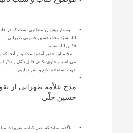
نوشتار پیش رو مطالبی است که در خات
الله سیّد محمّدحسین حسینی طهرانی ـ
قدّس الله نفسه
ـ به قلم این حقیر آمده است. و از آنجا ک
می‌باشد و حاوی نکاتی قابل تأمّل و تدبّر 
جهت استفاده طبع و نشر نماییم.
مدح علاّمه طهرانی از تقو
حسین حلّی
ناگفته نماند که اصل کتاب، تقریرات مباح