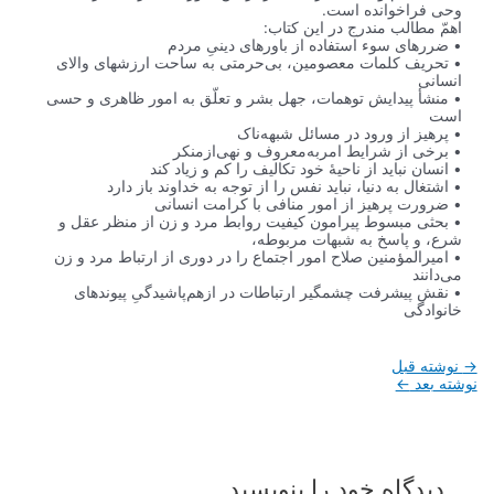
وحی فراخوانده است.
اهمّ مطالب مندرج در این کتاب:
• ضررهای سوء استفاده از باورهای دینیِ مردم
• تحریف کلمات معصومین، بی‌حرمتی به ساحت ارزشهای والای
انسانی
• منشأ پیدایش توهمات، جهل بشر و تعلّق به امور ظاهری و حسی
است
• پرهیز از ورود در مسائل شبهه‌ناک
• برخی از شرایط امر‌به‌معروف و نهی‌از‌منکر
• انسان نباید از ناحیۀ خود تکالیف را کم و زیاد کند
• اشتغال به دنیا، نباید نفس را از توجه به خداوند باز دارد
• ضرورت پرهیز از امور منافی با کرامت انسانی
• بحثی مبسوط پیرامون کیفیت روابط مرد و زن از منظر عقل و
شرع، و پاسخ به شبهات مربوطه،
• امیرالمؤمنین صلاح امور اجتماع را در دوری از ارتباط مرد و زن
می‌دانند
• نقش پیشرفت چشمگیر ارتباطات در ازهم‌پاشیدگیِ پیوندهای
خانوادگی
راهبری
→
نوشته قبل
نوشته
نوشته بعد
←
دیدگاه‌ خود را بنویسید