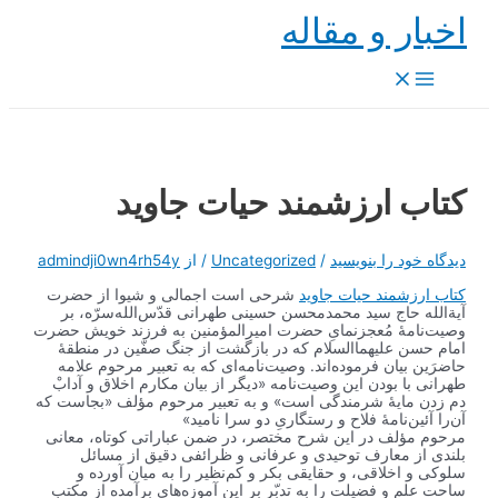
پرش
اخبار و مقاله
به
محتوا
Main
Menu
کتاب ارزشمند حیات جاوید
دیدگاه‌ خود را بنویسید
/
Uncategorized
/ از
admindji0wn4rh54y
کتاب ارزشمند حیات جاوید
شرحی است اجمالی و شیوا از حضرت
آیة‌الله حاج سید محمدمحسن حسینی طهرانی قدّس‌الله‌سرّه، بر
وصیت‌نامۀ مُعجز‌نمایِ حضرت امیرالمؤمنین به فرزند خویش حضرت
امام حسن علیهما‌السلام که در بازگشت از جنگ صفّین در منطقۀ
حاضرَین بیان فرموده‌اند. وصیت‌نامه‌ای که به تعبیر مرحوم علامه
طهرانی با بودن این وصیت‌نامه «دیگر از بیان مکارم اخلاق و آدابْ
دم زدن مایۀ شرمندگی است» و به تعبیر مرحوم مؤلف «بجاست که
آن‌را آئین‌نامۀ فلاح و رستگاریِ دو سرا نامید»
مرحوم مؤلف در این شرح مختصر، در ضمن عباراتی کوتاه، معانی
بلندی از معارف توحیدی و عرفانی و ظرائفی دقیق از مسائل
سلوکی و اخلاقی، و حقایقی بکر و کم‌نظیر را به میان آورده و
ساحت علم و فضیلت را به تدبّر بر این آموزه‌های برآمده از مکتب