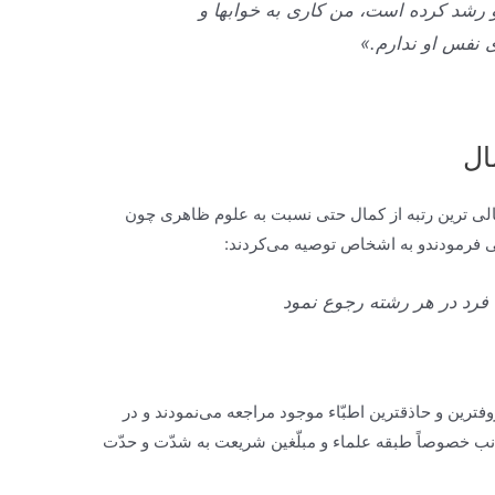
 رشد كرده است، من كارى به خواب‏ها و
 نفس او ندارم.»
ال
الی ترين رتبه از كمال حتى نسبت به علوم ظاهرى چون
‏فرمودندو به اشخاص توصيه می‌كردند:
ن فرد در هر رشته رجوع نمود
‏ترين و حاذق‏ترين اطبّاء موجود مراجعه می‌نمودند و در
اجانب خصوصاً طبقه علماء و مبلّغين شريعت به شدّت و حدّت