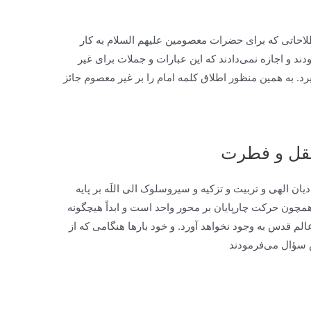
طلاحاتى كه براى حضرات معصومين علیهم السلام به كار
 و اجازه نمی‌دادند كه اين عبارات و جملات براى غير
د. به همین منظور اطلاق کلمه امام را بر غیر معصوم جائز
عقل و فطرت
 الهى و تربيت و تزكيه و سيروسلوک الى اللَه بر پايه
ن حركت چارپايان بر محور واحد است و ابداً هيچ‏گونه
م قدس به وجود نخواهد آورد. و خود بارها هنگامى كه از
ش سؤال می‌فرمودند