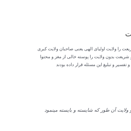
ت
عت را ولايت اولياى الهى يعنى صاحبان ولايت كبرى
شريعت بدون ولايت را پوسته خالى از مغز و محتوا
و تفسير و تبليغ اين مسئله قرار داده بودند
 ولايت آن طور كه شايسته و بايسته می‏نمود