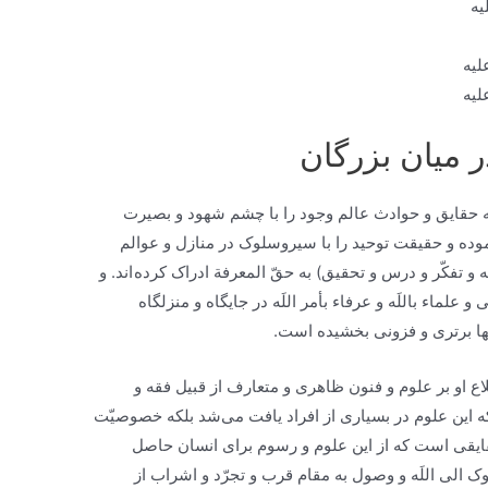
یه
لیه
لیه
 میان بزرگان
ه حقایق و حوادث عالم وجود را با چشم شهود و بصيرت
ه و حقيقت توحيد را با سیروسلوک در منازل و عوالم
 و تفكّر و درس و تحقيق) به حقّ المعرفة ادراک كرده اند. و
 علماء باللَه و عرفاء بأمر اللَه در جايگاه و منزلگاه
 آنها برترى و فزونى بخشيده است.
اع او بر علوم و فنون ظاهرى و متعارف از قبيل فقه و
اين علوم در بسيارى از افراد يافت می‌‏شد بلکه خصوصيّت
قايقى است كه از اين علوم و رسوم براى انسان حاصل
ک الى اللَه و وصول به مقام قرب و تجرّد و اشراب از