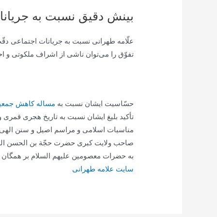
بینش دقیق نسبت به جریانا
علّامه طهرانى نسبت به جريانات اجتماعى دقّت
تفوّق را می‌توان ناشى از اشراف ملكوتى و ا
حسّاسيت ايشان نسبت به
مساله کاهش جمع
تأكيد بليغ ايشان نسبت به تاريخ هجرى قمرى 
مناسبات اسلامى و مراسم اصيل و سنن الهى ه
صاحب ولايت كبرى حضرت حجّة بن الحسن العسكر
به حضرات معصومين علیهم السلام بر همگان 
سایت علامه طهرانی