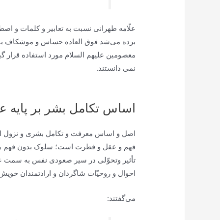
علّامه طهرانى نسبت به تعابير و كلمات و اص
برده می‌‏شد فوق العاده حساس و موشكاف بودند
معصومين علیهم السلام مورد استفاده قرار گير
نمی دانستند.
اساس تکامل بشر بر پایه 
اصل و اساس معرفت و تكامل بشرى و نزول اديان
فهم و عقل و فطرت است؛ سلوک بدون فهم همچو
تأثير وتحوّلى در سير صعودى نفس به سمت عال
احوال و روحيّات شاگردان و ارادتمندان خوي
می‌گفتند: