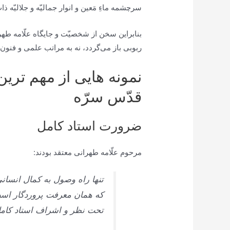
سرچشمه ماءِ مَعين و انوار جماليّه و جلاليّه ذ
بنابراين سخن از شخصيّت و جايگاه علّامه طهرا
ربوبى باز می‌‏گردد، نه به مراتب علمى و فن
نمونه هایی از مهم تری
قدّس سرّه
ضرورت استاد کامل
مرحوم علّامه طهرانى معتقد بودند:
تنها راه وصول به کمال انسان
که همان معرفت پروردگار است
تحت نظر و اشراف استاد کامل