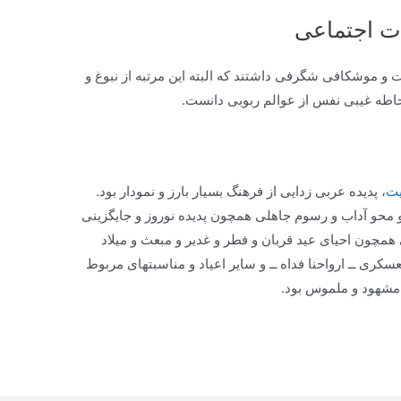
ت اجتماعی
 و موشكافى شگرفى داشتند كه البته اين مرتبه از نبوغ و
حاطه غيبى نفس از عوالم ربوبى دانست.
یت
، پديده عربى زدايى از فرهنگ بسيار بارز و نمودار بود.
و محو آداب و رسوم جاهلى همچون پديده نوروز و جايگزينى
مچون احياى عيد قربان و فطر و غدير و مبعث و ميلاد
ى ــ ارواحنا فداه ــ و ساير اعياد و مناسبت‏هاى مربوط
مشهود و ملموس بود.