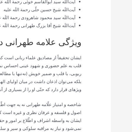
آیت‌اللَه سید ابوالقاسم خوئی رحمة اللَه عل
آیت‌اللَه شیخ حسین حلّی رحمة اللَه علیه
آیت‌اللَه سید محمود شاهرودی رحمة اللَه ع
آیت‌اللَه شیخ آقا بزرگ طهرانی رحمة اللَه ع
ویژگی علامه طهرانی در
ایشان تحقيقاً از مصاديق علماء ربانی است ك
قلب به علم حضورى و شهود عينى احساس نمود
ربوبى، با قلب و ضمير خويش (نه تنها با مطالعه
بلكه می توان اذعان داشت در ميان اولياى الهى و
ويژه‏اى قرار دارد كه حتّى او را از بسيارى از
شاخصه و امتياز علّامه طهرانى نه به جهت اطّل
اصول و فلسفه و عرفان نظرى و غيره است كه 
ايشان به واسطه اشراف و اطّلاع بر امور و ح
نمی‌‏شود و نياز به مراقبه سلوكى و سير و سلو