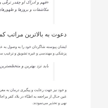
«فهم و ادراک او چقدر ترقّى و
مكاشفات و بروزها و ظهورهاى
دعوت به بالاترین مراتب کم
ایشان پيوسته شاگردان خود را به وصول به ع
پزشكى و مهندسى و غيره تشويق و ترغيب می 
بايد نزد بهترين و متخصّص‏تري
و خود نيز جهت رعايت و پيگيرى درمان به معروف
عين حـال از مراجعه به اطبّاء در بلاد كفر و 
نهى و تحذير می‌‏نمودند.