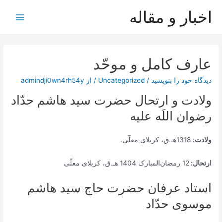
رش
اخبار و مقاله
ه
Main
حتوا
Menu
عارف کامل و موحّد
دیدگاه‌ خود را بنویسید
/
Uncategorized
/ از
admindji0wn4rh54y
ولادت و ارتحال حضرت سید هاشم حدّاد
رضوان اللَه علیه
ولادت:
1318هـ.ق، کربلای معلّی.
ارتحال:
12 رمضان‌المبارک 1404 هـ.ق، کربلای معلّی
استاد عرفان حضرت حاج سید هاشم
موسوی حدّاد