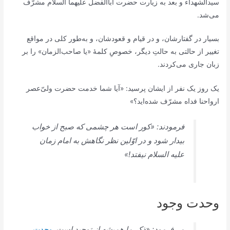
سیدالشهداء و بعد به زیارت حضرت اباالفضل علیهما السلام مشرّف
می‌شد.
بسیار در گفتارشان، و در قیام و قعودشان، و به‌طور کلی در مواقع
تغییر از حالتی به‌ حالتِ دیگر، خصوصِ کلمۀ «یا صاحب‌الزمان» را بر
زبان جاری می‌کردند.
یک روز یک نفر از ایشان پرسید: «آیا شما خدمت حضرت ولیّ‌عصر
ارواحنا فداه مشرّف شده‌اید؟»
فرمودند: «کور است هر چشمی که صبح از خواب
بیدار شود و در اوّلین نظر نگاهش به امام زمان
علیه السلام نیفتد!»
وحدت وجود
می‌فرمود: «ذکر ما همیشه از توحید است.
وحدت