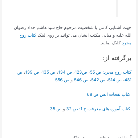
جهت آشنایی کامل با شخصیت مرحوم حاج سید هاشم حداد رضوان
اللَه علیه و مبانی مکتب ایشان می توانید بر روی لینک
کتاب روح
مجرد
کلیک نمایید.
برگرفته از:
کتاب روح مجرد: ص 55
،
ص123
،
ص 134
،
ص 135
،
ص 139
،
ص
481
،
ص 514
،
ص 542
،
ص 546
و
ص 556
کتاب نفحات انس ص 68
کتاب آموزه های معرفت ج 1: ص 32
و
ص 35
.
آیت‌الحق سید هاشم موسوی حدّاد