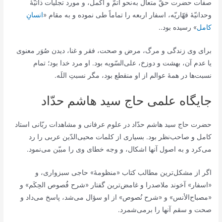
صفات حضرت حقّ متعال به‌نحو اتمّ و اكمل، و مورد تجلّيات ذاتيّۀ
وحدانيّۀ قهّاريّه، اسفار اربعه را تماماً طی نموده و به مقام «
انسانِ
کامل
» رسیده بود..
برای وی زندگی و مرگ، مرض و صحت، فقر و غنا، دیدن صُوَر معنوی
یا عدم آن، بهشت و دوزخ، علی‌السّویه بود. او مرد خدا بود؛ تمام
نسبت‌ها در همۀ عوالم از او منقطع بود، مگر نسبتِ اللَه.
جایگاه علمی حاج سید هاشم حدّاد
حضرت حاج سید هاشم حدّاد در علوم عرفانی و مشاهدات ربّانی استاد
کامل و صاحب‌نظر بود. بسیاری از کلمات محیی‌الدّین عربی را رد
می‌کرد و به اصول آنها اشکال، و وجه خطای وی را مبیّن می‌نمود.
اگر از مشکل‌ترین مطالب کتاب «منظومۀ» حاجی سبزواری، و
«اسفار» آخوند ملاصدرا و غامض‌ترین گفتار «شرح فُصوص الحِکَم» و
«مصباح‌الأنس» و «شرح نُصوص» از او سؤال می‌شد، پاسخ می‌داد و
صحت و سقم آنها را برمی‌شمرد.