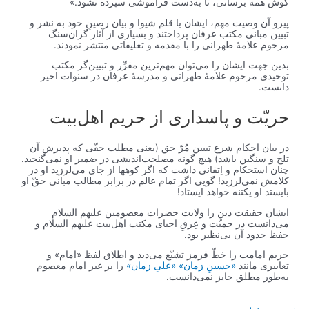
گوش همه برسانى، تا به‌دست فراموشى سپرده نشود.»
پیرو آن وصیت مهم، ایشان با قلم شیوا و بیان رصینِ خود به نشر و
تبیین مبانی مکتب عرفان پرداختند و بسیاری از آثار گران‌سنگ
مرحوم علامۀ طهرانی را با مقدمه و تعلیقاتی منتشر نمودند.
بدین جهت ایشان را می‌توان مهم‌ترین مقرِّر و تبیین‌گر مکتب
توحیدی مرحوم علامۀ طهرانی و مدرسۀ عرفان در سنوات اخیر
دانست.
حریّت و پاسداری از حریم اهل‌بیت
در بیان احکام شرع تبیین مُرّ حق (یعنی مطلب حقّی که پذیرش آن
تلخ و سنگین باشد) هیچ گونه مصلحت‌اندیشی در ضمیر او نمی‌گنجید.
چنان استحکام و اِتقانی داشت که اگر کوه‏ها از جاى می‌لرزید او در
کلامش نمی‌لرزید! گویی اگر تمام عالم در برابر مطالب مبانى حقّ او
بایستد او یک‏تنه خواهد ایستاد!
ایشان حقیقت دین را ولایت حضرات معصومین علیهم السلام
می‌دانست در حمیّت و عِرقِ احیای مکتب اهل‌بیت علیهم السلام و
حفظ حدود آن بی‌نظیر بود.
حریم امامت را خطّ قرمز تشیّع می‌دید و اطلاق لفظ «امام» و
تعابیری مانند
«حسینِ زمان» «علیِ زمان»
را بر غیر امام معصوم
به‌طور مطلق جایز نمی‌دانست.