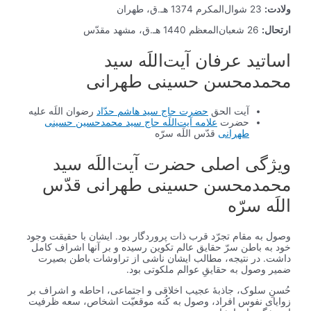
ولادت:
23 شوال‌المکرم 1374 هـ.ق، طهران
ارتحال:
26 شعبان‌المعظم 1440 هـ.ق، مشهد مقدّس
اساتید عرفان آیت‌اللَه سید
محمدمحسن حسینی طهرانی
آیت الحق
حضرت حاج سید هاشم حدّاد
رضوان اللَه علیه
حضرت
علامه آیت‌اللَه حاج سید محمدحسین حسینی
طهرانی
قدّس اللَه سرّه
ویژگی اصلی حضرت آیت‌اللَه سید
محمدمحسن حسینی طهرانی قدّس
اللَه سرّه
وصول به مقام تجرّد قرب ذات پروردگار بود. ایشان با حقیقت وجود
خود به باطن سرّ حقایق عالم تکوین رسیده و بر آنها اشراف کامل
داشت. در نتیجه، مطالب‏ ايشان‏ ناشى از تراوشات باطن بصيرت
ضمير وصول به حقایقِ عوالم ملکوتى بود.
حُسنِ سلوک، جاذبۀ عجیب اخلاقی و اجتماعی، احاطه و اشراف بر
زوایای نفوس افراد، وصول به کُنه موقعیّت اشخاص، سعه ظرفيت