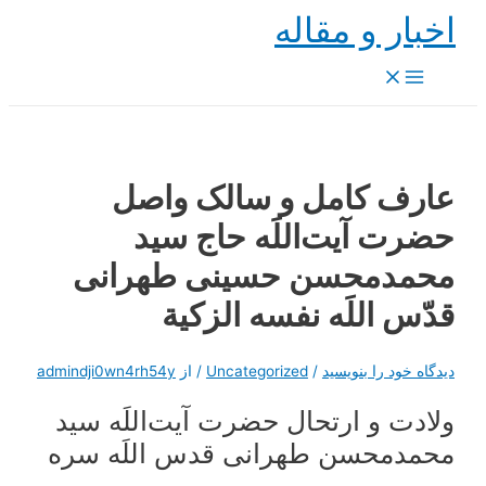
پرش
اخبار و مقاله
به
محتوا
Main
Menu
عارف کامل و سالک واصل
حضرت آیت‌اللَه حاج سید
محمدمحسن حسینی طهرانی
قدّس اللَه نفسه الزکیة
دیدگاه‌ خود را بنویسید
/
Uncategorized
/ از
admindji0wn4rh54y
ولادت و ارتحال حضرت آیت‌اللَه سید
محمدمحسن طهرانی قدس اللَه سره