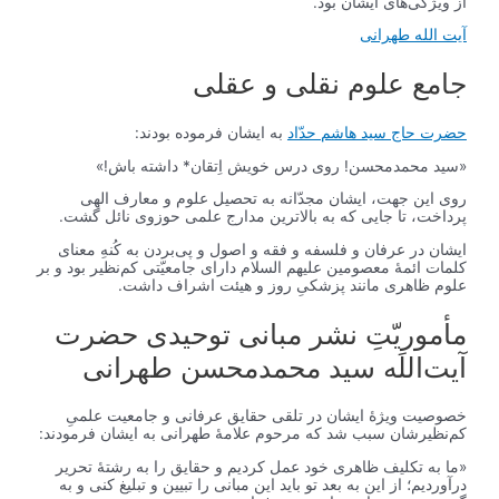
از ویژگی‌های ایشان بود.
آیت الله طهرانی
جامع علوم نقلی و عقلی
حضرت حاج سید هاشم حدّاد
به ایشان فرموده بودند:
«سید محمدمحسن! روی درس خویش اِتقان* داشته باش!»
روی این جهت، ایشان مجدّانه به تحصیل علوم و معارف الهی
پرداخت، تا جایی که به بالاترین مدارج علمی حوزوی نائل گشت.
ایشان در عرفان و فلسفه و فقه و اصول و پى‌‌بردن به کُنهِ معنای
کلمات ائمۀ معصومین علیهم السلام دارای جامعیّتی کم‌نظیر بود و بر
علوم ظاهری مانند پزشکیِ روز و هیئت اشراف داشت.
مأموریّتِ نشر مبانی توحیدی حضرت
آیت‌اللَه سید محمدمحسن طهرانی
خصوصیت ویژۀ ایشان در تلقی حقایق عرفانی و جامعیت علمیِ
کم‌نظیرشان سبب شد که مرحوم علامۀ طهرانی به ایشان فرمودند:
«ما به تكليف ظاهری خود عمل كرديم و حقايق را به رشتۀ تحرير
درآورديم؛ از اين به بعد تو باید اين مبانى را تبیین و تبليغ كنى و به