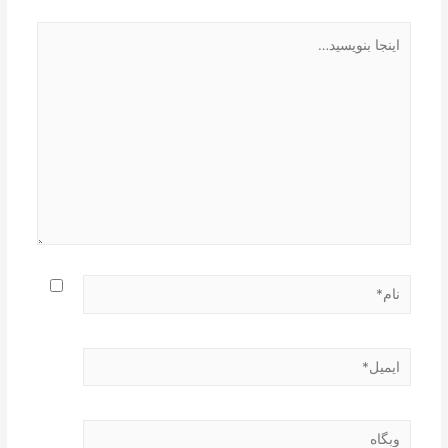
اینجا
بنویسید…
نام*
ایمیل*
وبگاه