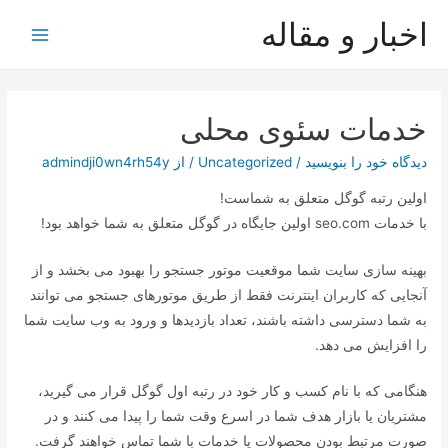
رش
اخبار و مقاله
ه
Main
حتوا
Menu
خدمات سئوی محلی
دیدگاه‌ خود را بنویسید
/
Uncategorized
/ از
admindji0wn4rh54y
اولین رتبه گوگل متعلق به شماست!
با خدمات seo.com اولین جایگاه در گوگل متعلق به شما خواهد بود!
بهینه سازی سایت شما موقعیت موتور جستجو را بهبود می بخشد و از
آنجایی که کاربران اینترنت فقط از طریق موتورهای جستجو می توانند
به شما دسترسی داشته باشند، تعداد بازدیدها و ورود به وب سایت شما
را افزایش می دهد.
هنگامی که با نام کسب و کار خود در رتبه اول گوگل قرار می گیرید،
مشتریان یا بازار هدف شما در اسرع وقت شما را پیدا می کنند و در
صورت مرتبط بودن محصولات یا خدمات با شما تماس خواهند گرفت.