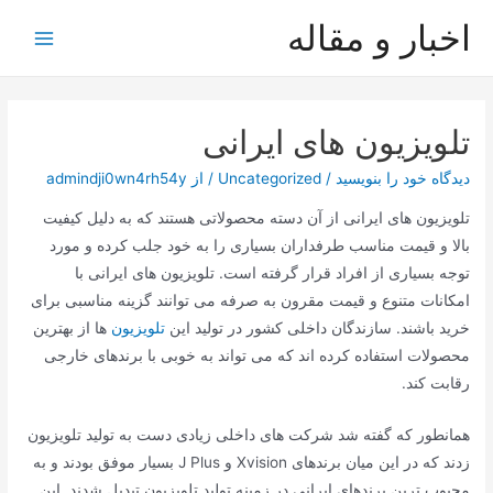
رش
اخبار و مقاله
ه
Main
حتوا
Menu
تلویزیون های ایرانی
دیدگاه‌ خود را بنویسید
/
Uncategorized
/ از
admindji0wn4rh54y
تلویزیون های ایرانی از آن دسته محصولاتی هستند که به دلیل کیفیت
بالا و قیمت مناسب طرفداران بسیاری را به خود جلب کرده و مورد
توجه بسیاری از افراد قرار گرفته است. تلویزیون های ایرانی با
امکانات متنوع و قیمت مقرون به صرفه می توانند گزینه مناسبی برای
خرید باشند. سازندگان داخلی کشور در تولید این
تلویزیون
ها از بهترین
محصولات استفاده کرده اند که می تواند به خوبی با برندهای خارجی
رقابت کند.
همانطور که گفته شد شرکت های داخلی زیادی دست به تولید تلویزیون
زدند که در این میان برندهای Xvision و J Plus بسیار موفق بودند و به
محبوب ترین برندهای ایرانی در زمینه تولید تلویزیون تبدیل شدند. این