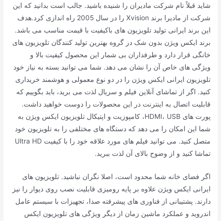
شاید قبلاً نام شرکت مادیران را شنیده باشید. جالب است بدانید که این
شرکت از مادیرا برند Xvision را در سال 2005 راه اندازی کرد.هدف
این برند ایرانی تولید تلویزیون های باکیفیت با قیمت مناسب می باشد.
برند ایکس ویژن بدون شک در گروه بهترین تولید کنندگان تلویزیون های
خانگی قرار دارد و طرفداران بی شمار این محصول کیفیت بالا و
ویژگی های خاص آن را نشان می دهد. شما می توانید بسته به نیاز خود
تلویزیون ایرانی ایکس ویژن را در دو نوع معمولی و هوشمند خریداری
کنید. اگر از تماشای آنلاین فیلم و سریال لذت می برید، باید بگوییم که
قابلیت اتصال به اینترنت در این محصولات را دوست خواهید داشت.
پورت های HDMI، USB، کامپوزیت و اپتیکال تلویزیون ایکس ویژن به
شما این امکان را می دهد که دستگاه های مختلفی را به تلویزیون خود
متصل کنید. می توانید فیلم های مورد علاقه خود را با کیفیت Ultra HD
تماشا کنید و از وضوح بالای آن لذت ببرید.
اگر فضای خانه شما محدود است، اصلا نگران نباشید. تلویزیون های
ایرانی ایکس ویژن علاوه بر پایه رومیزی قابلیت نصب روی دیوار را نیز
دارند. پشتیبانی از فناوری های پیشرفته صدا، تجهیزات با سیستم عامل
اندروید و عملکرد ماشین زمان از دیگر ویژگی های تلویزیون ایکس