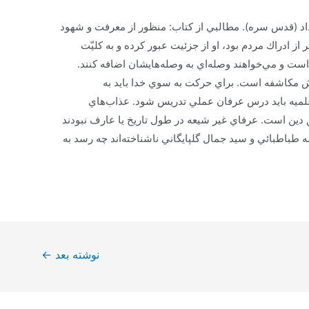
اد (قدس سره). مطالبي از كتاب: منظور از معرفت و شهود
از ادراك مردم بود، او از جزئيت عبور كرده و به كليّت
است و مي‌خواهند وصله‌اي به وصله‌هايشان اضافه كنند.
 مكاشفه است. براي حركت به سوي خدا بايد به
لميه بايد درس عرفان عملي تدريس شود. عذاب‌هاي
دين است. عرفاي غير شيعه در طول تاريخ يا عارف نبودند
مه طباطبائي و سيد جمال گلپايگاني ناشناخته‌اند چه رسد به
نوشته بعد
←