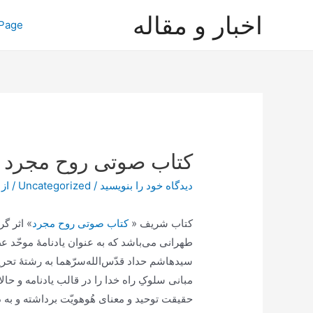
رش
اخبار و مقاله
Page
ه
حتوا
کتاب صوتی روح مجرد
دیدگاه‌ خود را بنویسید
/
Uncategorized
/ از
کتاب شریف «
کتاب صوتی روح مجرد
» اثر گ
طهرانی می‌باشد که به عنوان یادنامۀ موحّد 
سید‌هاشم حداد قدّس‌الله‌سرّهما به رشتۀ تحری
مبانی سلوکِ راه خدا را در قالب یادنامه و ح
حقیقت توحید و معنای هُوهویّت برداشته و به 