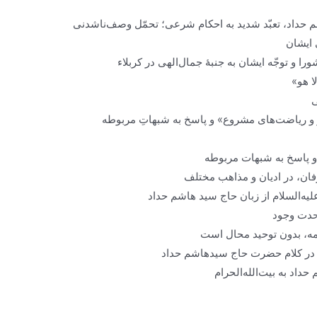
داد، تعبّد شدید به احکام شرعی؛ تحمّل وصف‌ناشدنی
 ایشان
را و توجّه ایشان به جنبۀ جمال‌الهی در کربلاء
ا هو»
ی
ر و ریاضت‌های مشروع» و پاسخ به شبهاتِ مربوطه
 پاسخ به شبهات مربوطه
فان، در ادیان و مذاهب مختلف
ه‌السلام از زبان حاج سید هاشم حداد
حدت وجود
مه، بدون توحید محال است
ت در کلام حضرت حاج سید‌هاشم حداد
اد به بیت‌الله‌الحرام