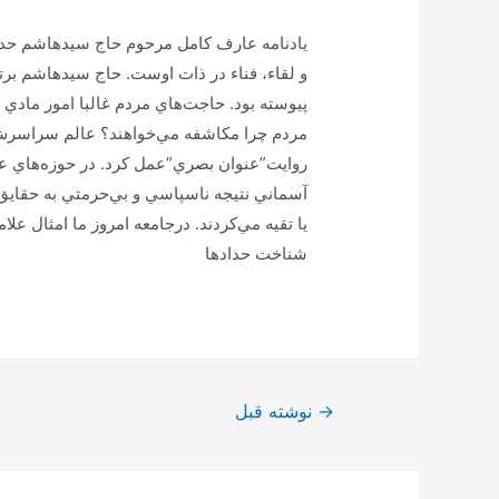
یادنامه عارف كامل مرحوم حاج سيد‌هاشم حد
و لقاء، فناء در ذات اوست. حاج سيد‌هاشم برتر 
پيوسته بود. حاجت‌هاي مردم غالبا امور مادي 
مردم چرا مكاشفه مي‌خواهند؟ عالم سراسرش
روايت”عنوان بصري”عمل كرد. در حوزه‌هاي ع
آسماني نتيجه ناسپاسي و بي‌حرمتي به حقايق 
يا تقيه مي‌كردند. درجامعه امروز ما امثال علا
شناخت حدادها
راهبری
→
نوشته قبل
نوشته