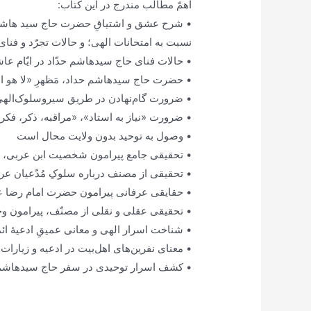
اهمّ مطالب مندرج در این کتاب:
• شرح عشق و اشتیاقِ حضرت حاج سید هاشم ح
نسبت به امتحانات الهی؛ و حالات تجرّد و فنای
• حالات فنای حاج سیدهاشم حدّاد در ایّام عاشو
• حضرت حاج سیدهاشم حداد، مَظهرِ «لا هو ال
• ضرورت گام‌نهادن در طریق سیروسلوک‌اله
• ضرورت «نیاز به استاد»، «مراقبه، ذکر، فک
• وصول به توحید بدون ولایت محال است
• تحقیقی جامع پیرامون شخصیت ابن عربی، و
• تحقیقی از مصنف درباره سلوکِ مُدّعیان عر
• حقایقی عرفانی پیرامون حضرت امام رضا علی
• تحقیقی عقلی و نقلی از مصنّف، پیرامون و
• شناخت اسرار الهی و معانی عمیقِ ادعیۀ ائ
• معنای نفرین‌های اهل‌بیت در ادعیه و زیارا
• کشف اسرار توحیدی در سفر حاج سید‌هاشم حد