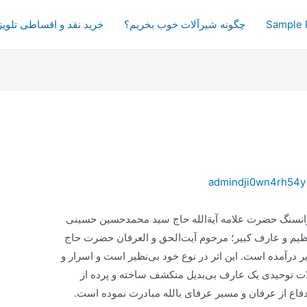
Sample 
چگونه شیرآلات خوب بخریم؟
خرید نقد و اقساطی تلویز
admindji0wn4rh54y
رانسنگ حضرت علامه آیة‌الله حاج سید محمدحسین حسینی
عظیم و عارف کبیر؛ مرحوم آیت‌الحق و العرفان حضرت حاج
ر درآمده است. این اثر در نوع خود بی‌نظیر است و اسرار و
الات توحیدی یک عارف بی‌بدیل منکشف ساخته و پرده از
دفاع از عرفان و مسیر عرفای بالله مبادرت نموده است.