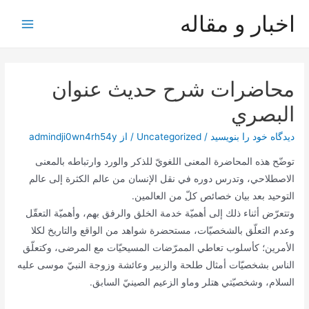
رش
اخبار و مقاله
ه
Main
حتوا
Menu
محاضرات شرح حديث عنوان
البصري
دیدگاه‌ خود را بنویسید
/
Uncategorized
/ از
admindji0wn4rh54y
توضّح هذه المحاضرة المعنى اللغويّ للذكر والورد وارتباطه بالمعنى
الاصطلاحي، وتدرس دوره في نقل الإنسان من عالم الكثرة إلى عالم
التوحيد بعد بيان خصائص كلّ من العالمين.
وتتعرّض أثناء ذلك إلى أهميّة خدمة الخلق والرفق بهم، وأهميّة التعقّل
وعدم التعلّق بالشخصيّات، مستحضرة شواهد من الواقع والتاريخ لكلا
الأمرين؛ كأسلوب تعاطي الممرّضات المسيحيّات مع المرضى، وكتعلّق
الناس بشخصيّات أمثال طلحة والزبير وعائشة وزوجة النبيّ موسى عليه
السلام، وشخصيّتي هتلر وماو الزعيم الصينيّ السابق.