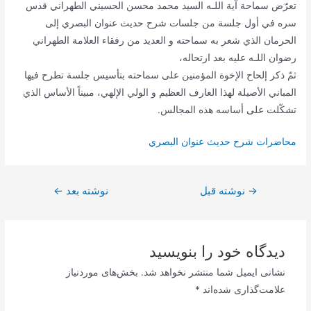
تعرّض سماحة آية اللـه السيد محمد محسن الحسيني الطهراني قدس
سره في أول جلسة من جلسات شرح حديث عنوان البصري إلى
الحرمان الذي شعر به سماحته و العديد من رفقاء العلامة الطهراني
رضوان اللـه عليه بعد ارتحاله،
ثمّ ذكر إلحاح الإخوة المؤمنين على سماحته بتأسيس جلسة تطرح فيها
المباني الأصيلة لهذا العارف العظيم و الولي الإلهي، مبيناً الأساس الذي
تشكّلت على أساسه هذه المجالس.
محاضرات شرح حديث عنوان البصري
راهبری
→
نوشته قبل
نوشته بعد
←
نوشته
دیدگاه‌ خود را بنویسید
نشانی ایمیل شما منتشر نخواهد شد.
بخش‌های موردنیاز
علامت‌گذاری شده‌اند
*